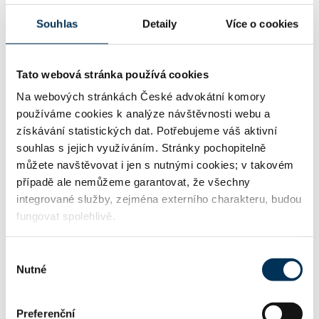
06717969
IČO:
Souhlas
Detaily
Více o cookies
Tato webová stránka používá cookies
Vinohradská 343/6 , 12000 Praha
Adresa:
Na webových stránkách České advokátní komory
používáme cookies k analýze návštěvnosti webu a
získávání statistických dat. Potřebujeme váš aktivní
http://www.akhrda.cz
WWW:
souhlas s jejich využíváním. Stránky pochopitelně
můžete navštěvovat i jen s nutnými cookies; v takovém
případě ale nemůžeme garantovat, že všechny
integrované služby, zejména externího charakteru, budou
office@akhrda.cz
Email:
fungovat spolehlivě.
Výběr
Nutné
souhlasu
Informace o jazykových znalostech a odborném zaměření
uváděné u jednotlivých advokátů jsou publikovány na
stránkách ČAK pouze podle sdělení příslušného advokáta.
Preferenční