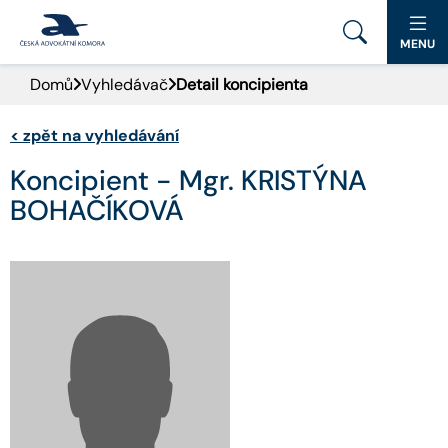
MENU
Domů
Vyhledávač
Detail koncipienta
PORTÁL ČAK
<
zpět na vyhledávání
DOMŮ
Koncipient - Mgr. KRISTÝNA
AKTUALITY
BOHAČÍKOVÁ
DOKUMENTY A FORMULÁŘE
PRO VEŘEJNOST
ADVOKÁTNÍ DENÍK
KONTAKT