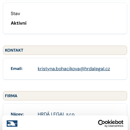
Stav
Aktivní
KONTAKT
kristyna.bohacikova@hrdalegal.cz
Email:
FIRMA
HRDÁ LEGAL s.r.o.
Název: