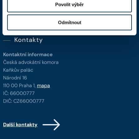
Povolit výběr
Portál ČAK
Úřední deska
Odmítnout
Kontakty
Kontaktní informace
Česká advokátní komora
Kaňkův palác
Národní 16
110 00 Praha 1,
mapa
IČ: 66000777
DIČ: CZ66000777
Další kontakty