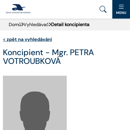
MENU
Domů
Vyhledávač
Detail koncipienta
PORTÁL ČAK
<
zpět na vyhledávání
DOMŮ
Koncipient - Mgr. PETRA
AKTUALITY
VOTROUBKOVÁ
DOKUMENTY A FORMULÁŘE
PRO VEŘEJNOST
ADVOKÁTNÍ DENÍK
KONTAKT