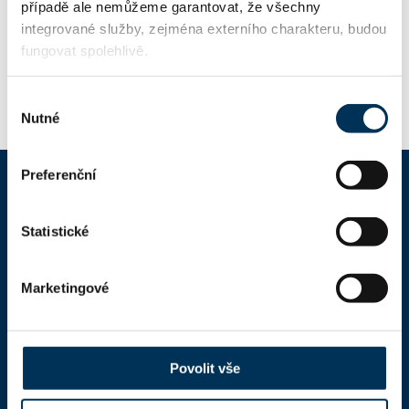
případě ale nemůžeme garantovat, že všechny
státu, upozorňuje ČAK, že poskytování právních služeb
podle práva cizího státu není pojištěno v hromadném
integrované služby, zejména externího charakteru, budou
pojištění profesní odpovědnosti advokátů rámcovou
fungovat spolehlivě.
pojistnou smlouvou podle § 24c zákona o advokacii.
Výběr
Nutné
souhlasu
Preferenční
ČAK
Statistické
Domů
Marketingové
Aktuality
Dokumenty a formuláře
Pro veřejnost
Povolit vše
Advokátní deník