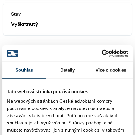
Stav
Vyškrtnutý
KONTAKT
Souhlas
Detaily
Více o cookies
votroubkova@akfrana.cz
Email:
Tato webová stránka používá cookies
Na webových stránkách České advokátní komory
Informace o jazykových znalostech a odborném zaměření
používáme cookies k analýze návštěvnosti webu a
uváděné u jednotlivých advokátů jsou publikovány na
stránkách ČAK pouze podle sdělení příslušného advokáta.
získávání statistických dat. Potřebujeme váš aktivní
Tyto informace nejsou ČAK ověřovány či garantovány. Je-
souhlas s jejich využíváním. Stránky pochopitelně
li u advokáta uvedena znalost cizího právního řádu či
můžete navštěvovat i jen s nutnými cookies; v takovém
schopnost poskytovat právní služby podle práva cizího