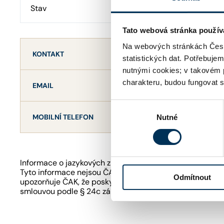
Stav
Aktivní
Tato webová stránka použív
Na webových stránkách Česk
KONTAKT
statistických dat. Potřebuje
nutnými cookies; v takovém 
charakteru, budou fungovat s
info@roe
EMAIL
Výběr
+420236
MOBILNÍ TELEFON
Nutné
souhlasu
Informace o jazykových znalostech a odborném zaměření
Tyto informace nejsou ČAK ověřovány či garantovány. Je
Odmítnout
upozorňuje ČAK, že poskytování právních služeb podle 
smlouvou podle § 24c zákona o advokacii.