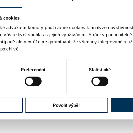
ADRESA
á cookies
WWW
é advokátní komory používáme cookies k analýze návštěvnost
me váš aktivní souhlas s jejich využíváním. Stránky pochopitelně
případě ale nemůžeme garantovat, že všechny integrované služ
DALŠÍ EMAILY
polehlivě.
dl.cz
TELEFON
163111
Preferenční
Statistické
 uváděné u jednotlivých advokátů jsou publikovány na strán
-li u advokáta uvedena znalost cizího právního řádu či schopn
Povolit výběr
práva cizího státu není pojištěno v hromadném pojištění pro