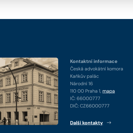
y
Kontaktní informace
Česká advokátní komora
Kaňkův palác
Národní 16
110 00 Praha 1,
mapa
IČ: 66000777
DIČ: CZ66000777
Další kontakty