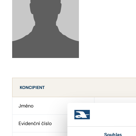
KONCIPIENT
Jméno
Mgr. MATĚJ BE
Evidenční číslo
47394
Souhlas