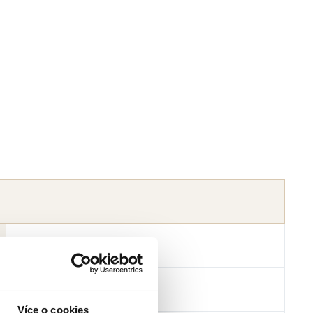
Rödl Legal, s.r.o.
25064690
Více o cookies