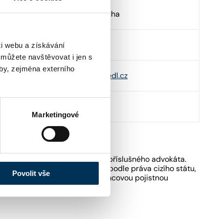
Platnéřská 191/2 , 11000 Praha
http://www.roedl.cz
i webu a získávání
 můžete navštěvovat i jen s
by, zejména externího
info@roedl.cz
,
prague@roedl.cz
+420236163111
Marketingové
kách ČAK pouze podle sdělení příslušného advokáta.
ost poskytovat právní služby podle práva cizího státu,
Povolit vše
fesní odpovědnosti advokátů rámcovou pojistnou