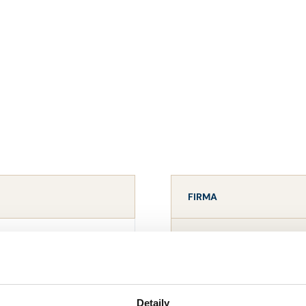
FIRMA
NEŠ
NÁZEV
IČO
Detaily