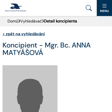
MENU
Domů
Vyhledávač
Detail koncipienta
PORTÁL ČAK
<
zpět na vyhledávání
DOMŮ
Koncipient - Mgr. Bc. ANNA
AKTUALITY
MATYÁŠOVÁ
DOKUMENTY A FORMULÁŘE
PRO VEŘEJNOST
ADVOKÁTNÍ DENÍK
KONTAKT