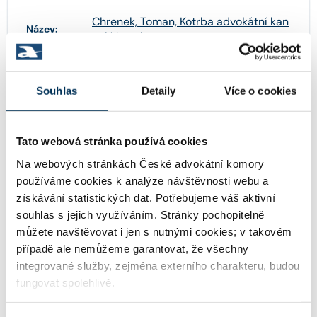
Chrenek, Toman, Kotrba advokátní kan
Název:
celář spol. s.r.o.
Souhlas
Detaily
Více o cookies
28505913
IČO:
Tato webová stránka používá cookies
Těšnov 1059/1 , 11000 Praha
Adresa:
Na webových stránkách České advokátní komory
používáme cookies k analýze návštěvnosti webu a
získávání statistických dat. Potřebujeme váš aktivní
souhlas s jejich využíváním. Stránky pochopitelně
http://www.chrenektomankotrba.cz
WWW:
můžete navštěvovat i jen s nutnými cookies; v takovém
případě ale nemůžeme garantovat, že všechny
integrované služby, zejména externího charakteru, budou
kancelar@chtk.cz
Email:
fungovat spolehlivě.