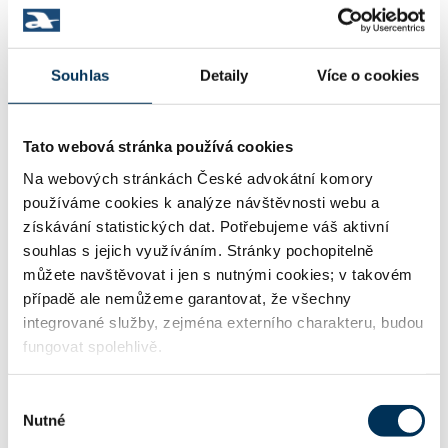
24827452
IČO:
Souhlas
Detaily
Více o cookies
Vinohradská 2828/151 , 13000 Praha
Adresa:
Tato webová stránka používá cookies
Na webových stránkách České advokátní komory
http://www.broz-sedlaty.cz
WWW:
používáme cookies k analýze návštěvnosti webu a
získávání statistických dat. Potřebujeme váš aktivní
souhlas s jejich využíváním. Stránky pochopitelně
můžete navštěvovat i jen s nutnými cookies; v takovém
info@broz-sedlaty.cz
Email:
případě ale nemůžeme garantovat, že všechny
integrované služby, zejména externího charakteru, budou
fungovat spolehlivě.
+420246028028
Telefon:
Výběr
Nutné
souhlasu