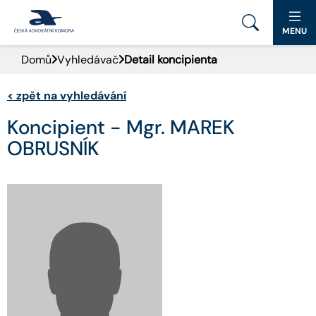
MENU
Domů
Vyhledávač
Detail koncipienta
PORTÁL ČAK
<
zpět na vyhledávání
DOMŮ
Koncipient - Mgr. MAREK
AKTUALITY
OBRUSNÍK
DOKUMENTY A FORMULÁŘE
PRO VEŘEJNOST
ADVOKÁTNÍ DENÍK
KONTAKT