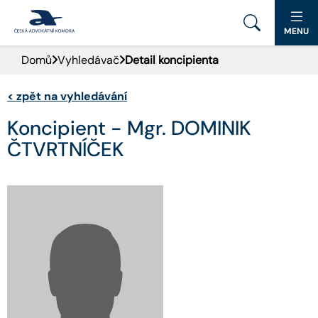
MENU
Domů
Vyhledávač
Detail koncipienta
PORTÁL ČAK
<
zpět na vyhledávání
DOMŮ
Koncipient - Mgr. DOMINIK
AKTUALITY
ČTVRTNÍČEK
DOKUMENTY A FORMULÁŘE
PRO VEŘEJNOST
ADVOKÁTNÍ DENÍK
KONTAKT