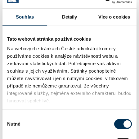
Souhlas
Detaily
Více o cookies
22316876
IČO:
Tato webová stránka používá cookies
Jungmannova 745/24 , 11000 Praha
Na webových stránkách České advokátní komory
Adresa:
používáme cookies k analýze návštěvnosti webu a
získávání statistických dat. Potřebujeme váš aktivní
souhlas s jejich využíváním. Stránky pochopitelně
https://www.cliffordchance.com
WWW:
můžete navštěvovat i jen s nutnými cookies; v takovém
případě ale nemůžeme garantovat, že všechny
integrované služby, zejména externího charakteru, budou
fungovat spolehlivě.
+420222555222
Telefon:
Výběr
Nutné
souhlasu
Informace o jazykových znalostech a odborném zaměření