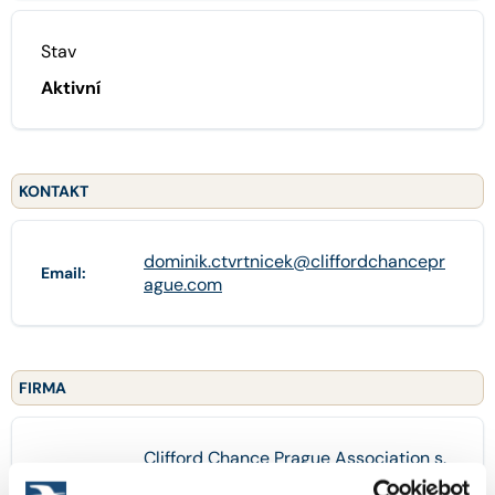
Stav
Aktivní
KONTAKT
dominik.ctvrtnicek@cliffordchancepr
Email:
ague.com
FIRMA
Clifford Chance Prague Association s.
Název:
r.o., advokátní kancelář