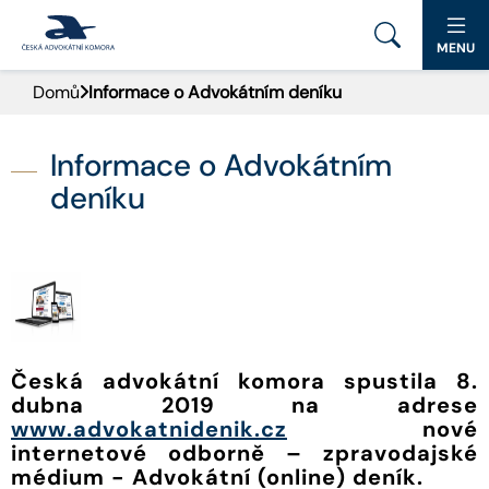
MENU
Domů
Informace o Advokátním deníku
PORTÁL ČAK
DOMŮ
Informace o Advokátním
deníku
AKTUALITY
DOKUMENTY A FORMULÁŘE
PRO VEŘEJNOST
ADVOKÁTNÍ DENÍK
Česká advokátní komora spustila 8.
dubna 2019 na adrese
www.advokatnidenik.cz
nové
KONTAKT
internetové odborně – zpravodajské
médium - Advokátní (online) deník.