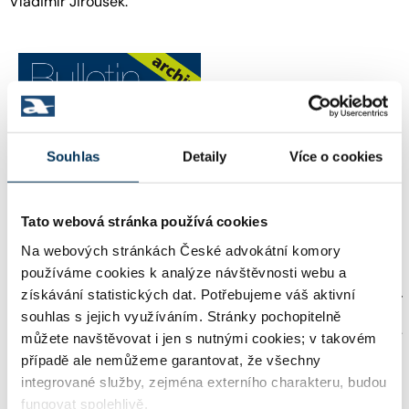
Vladimír Jirousek.
Souhlas
Detaily
Více o cookies
Funkční zůstane na adrese
Tato webová stránka používá cookies
https://advokatnidenik.cz/archiv-ba/
i Bulletin
advokacie online, včetně archivních čísel.
Na webových stránkách České advokátní komory
používáme cookies k analýze návštěvnosti webu a
získávání statistických dat. Potřebujeme váš aktivní
„Pevně věříme, že náš moderní veřejný komunikační
souhlas s jejich využíváním. Stránky pochopitelně
kanál, si rychle najde nejen nové pravidelné čtenáře,
ale i odborné autory a další fundované přispěvatele,“
můžete navštěvovat i jen s nutnými cookies; v takovém
doplnil předseda Výboru pro vnější vztahy ČAK JUDr. Petr
případě ale nemůžeme garantovat, že všechny
Toman, LL.M., při startu Advokátního deníku.
integrované služby, zejména externího charakteru, budou
fungovat spolehlivě.