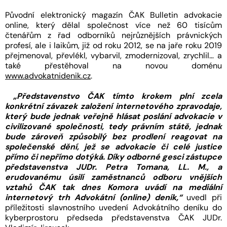
Původní elektronický magazín ČAK Bulletin advokacie
online, který dělal společnost více než 60 tisícům
čtenářům z řad odborníků nejrůznějších právnických
profesí, ale i laikům, již od roku 2012, se na jaře roku 2019
přejmenoval, převlékl, vybarvil, zmodernizoval, zrychlil… a
také přestěhoval na novou doménu
www.advokatnidenik.cz
.
„Představenstvo ČAK tímto krokem plní zcela
konkrétní závazek založení internetového zpravodaje,
který bude jednak veřejně hlásat poslání advokacie v
civilizované společnosti, tedy právním státě, jednak
bude zároveň způsobilý bez prodlení reagovat na
společenské dění, jež se advokacie či celé justice
přímo či nepřímo dotýká. Díky odborné gesci zástupce
představenstva JUDr. Petra Tomana, LL. M., a
erudovanému úsilí zaměstnanců odboru vnějších
vztahů ČAK tak dnes Komora uvádí na mediální
internetový trh Advokátní (online) deník,“
uvedl při
příležitosti slavnostního uvedení Advokátního deníku do
kyberprostoru předseda představenstva ČAK JUDr.