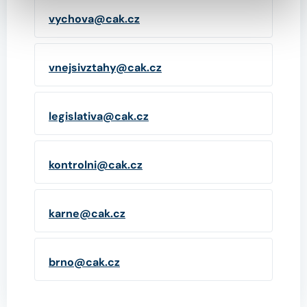
vychova@cak.cz
vnejsivztahy@cak.cz
legislativa@cak.cz
kontrolni@cak.cz
karne@cak.cz
brno@cak.cz