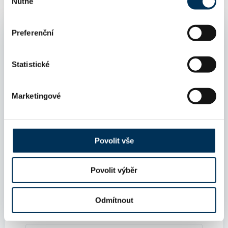
Nutné
souhlasu
Preferenční
Další kontakty
Statistické
Marketingové
sekretariat@cak.cz
matrika@cak.cz
Povolit vše
hospodarsky@cak.cz
Povolit výběr
Odmítnout
international@cak.cz