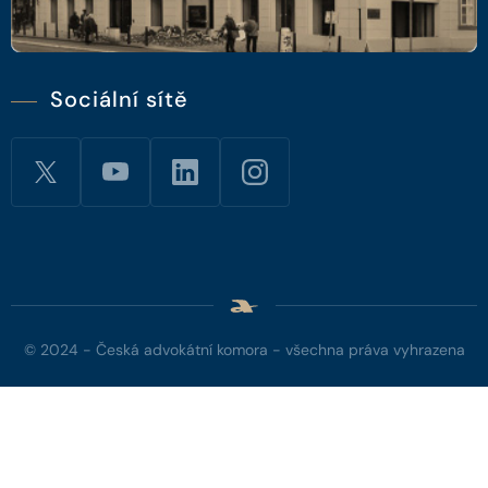
Sociální sítě
© 2024 - Česká advokátní komora - všechna práva vyhrazena