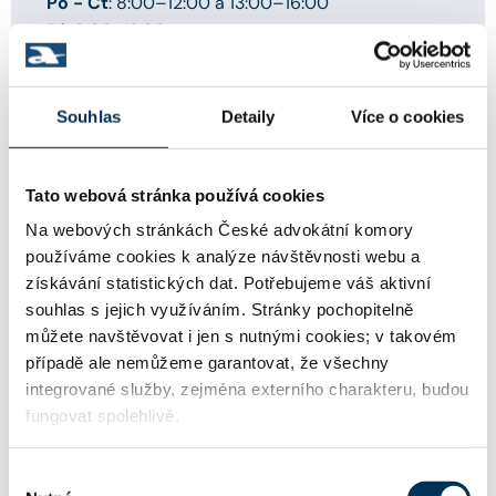
Po - Čt
: 8:00–12:00 a 13:00–16:00
Pá
: 8:00-12:00
Souhlas
Detaily
Více o cookies
Palác Dunaj - Školicí a vzdělávací
centrum
Tato webová stránka používá cookies
Národní 10, Praha 1, 110 00
Na webových stránkách České advokátní komory
používáme cookies k analýze návštěvnosti webu a
Recepce
získávání statistických dat. Potřebujeme váš aktivní
Ing. Vlasta Maternová, Michal Gajdoš
souhlas s jejich využíváním. Stránky pochopitelně
recepcedunaj@cak.cz
můžete navštěvovat i jen s nutnými cookies; v takovém
+420 273 193 273
případě ale nemůžeme garantovat, že všechny
integrované služby, zejména externího charakteru, budou
Úřední hodiny:
fungovat spolehlivě.
Po - Čt
: 8:00–16:00
Pá
: 8:00–12:00
Výběr