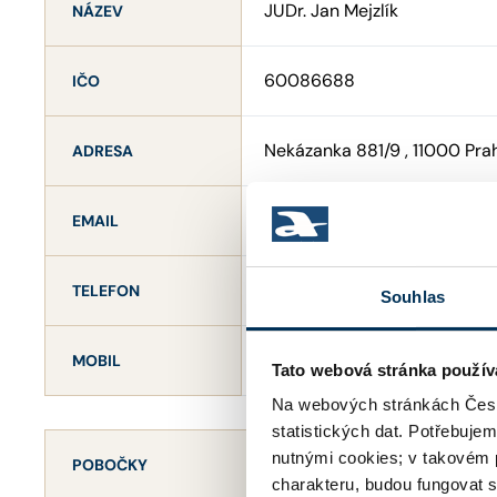
JUDr. Jan Mejzlík
NÁZEV
60086688
IČO
Nekázanka 881/9 , 11000 Pra
ADRESA
janmejzlik@volny.cz
EMAIL
+420224819075
TELEFON
Souhlas
777 315 092
MOBIL
Tato webová stránka použív
Na webových stránkách Česk
statistických dat. Potřebuje
nutnými cookies; v takovém 
POBOČKY
charakteru, budou fungovat s