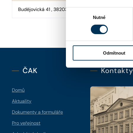
Budějovická 41 , 38203 Křemže
Výběr
Nutné
souhlasu
Odmítnout
ČAK
Kontakt
Domů
Aktuality
Dokumenty a formuláře
Pro veřejnost