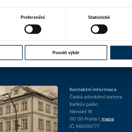
Preferenční
Statistické
Povolit výběr
y
Kontaktní informace
Česká advokátní komora
Kaňkův palác
Národní 16
110 00 Praha 1,
mapa
IČ: 66000777