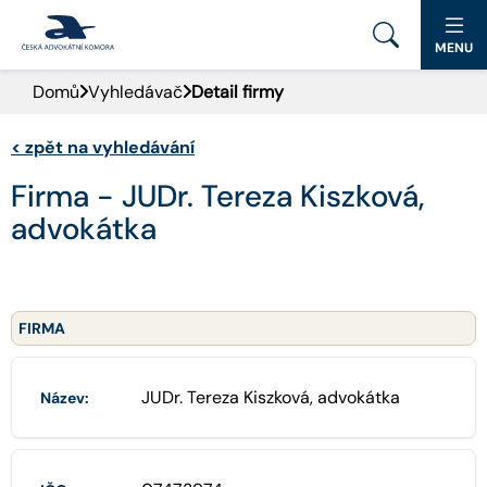
MENU
Domů
Vyhledávač
Detail firmy
PORTÁL ČAK
<
zpět na vyhledávání
DOMŮ
Firma - JUDr. Tereza Kiszková,
AKTUALITY
advokátka
DOKUMENTY A FORMULÁŘE
PRO VEŘEJNOST
FIRMA
ADVOKÁTNÍ DENÍK
JUDr. Tereza Kiszková, advokátka
Název:
KONTAKT