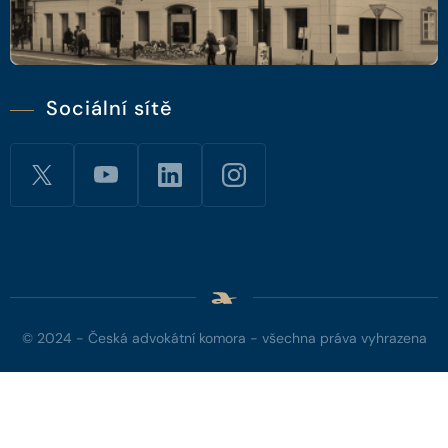
Sociální sítě
© 2024 - Česká advokátní komora - všechna práva vyhrazena