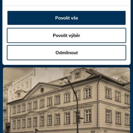
Národní 16
110 00 Praha 1,
mapa
IČ: 66000777
Povolit vše
DIČ: CZ66000777
Povolit výběr
Další kontakty
Odmítnout