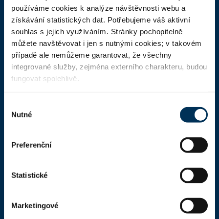
ČAK
používáme cookies k analýze návštěvnosti webu a
získávání statistických dat. Potřebujeme váš aktivní
Domů
souhlas s jejich využíváním. Stránky pochopitelně
Aktuality
můžete navštěvovat i jen s nutnými cookies; v takovém
případě ale nemůžeme garantovat, že všechny
Dokumenty a formuláře
integrované služby, zejména externího charakteru, budou
Pro veřejnost
fungovat spolehlivě.
Advokátní deník
Výběr
Portál ČAK
Nutné
souhlasu
Úřední deska
Preferenční
Kontakty
Statistické
Kontaktní informace
Česká advokátní komora
Marketingové
Kaňkův palác