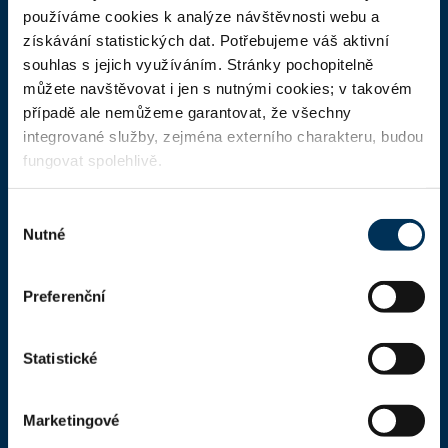
ČAK
používáme cookies k analýze návštěvnosti webu a
získávání statistických dat. Potřebujeme váš aktivní
Domů
souhlas s jejich využíváním. Stránky pochopitelně
Aktuality
můžete navštěvovat i jen s nutnými cookies; v takovém
případě ale nemůžeme garantovat, že všechny
Dokumenty a formuláře
integrované služby, zejména externího charakteru, budou
Pro veřejnost
fungovat spolehlivě.
Advokátní deník
Výběr
Portál ČAK
Nutné
souhlasu
Úřední deska
Preferenční
Kontakty
Statistické
Kontaktní informace
Česká advokátní komora
Marketingové
Kaňkův palác