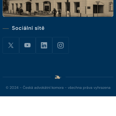
Sociální sítě
© 2024 - Česká advokátní komora - všechna práva vyhrazena