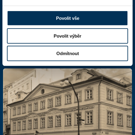
Národní 16
110 00 Praha 1,
mapa
IČ: 66000777
Povolit vše
DIČ: CZ66000777
Povolit výběr
Další kontakty
Odmítnout