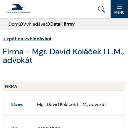
MENU
Domů
Vyhledávač
Detail firmy
PORTÁL ČAK
<
zpět na vyhledávání
DOMŮ
Firma - Mgr. David Koláček LL.M.,
AKTUALITY
advokát
DOKUMENTY A FORMULÁŘE
PRO VEŘEJNOST
FIRMA
ADVOKÁTNÍ DENÍK
Mgr. David Koláček LL.M., advokát
Název:
KONTAKT