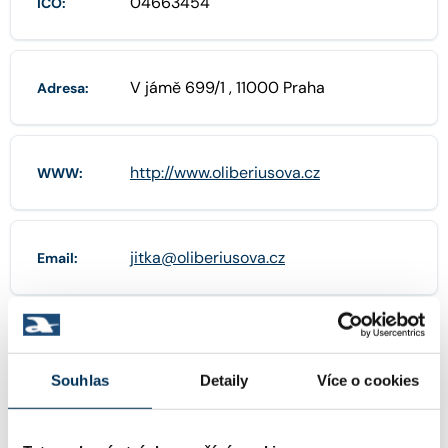
04663454
IČO:
V jámě 699/1 , 11000 Praha
Adresa:
http://www.oliberiusova.cz
WWW:
jitka@oliberiusova.cz
Email:
+420774002315
Telefon:
Souhlas
Detaily
Více o cookies