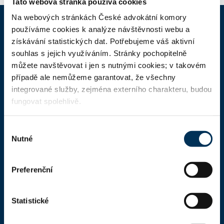
Tato webová stránka používá cookies
Na webových stránkách České advokátní komory
používáme cookies k analýze návštěvnosti webu a
ČAK
získávání statistických dat. Potřebujeme váš aktivní
souhlas s jejich využíváním. Stránky pochopitelně
můžete navštěvovat i jen s nutnými cookies; v takovém
Domů
případě ale nemůžeme garantovat, že všechny
Aktuality
integrované služby, zejména externího charakteru, budou
fungovat spolehlivě.
Dokumenty a formuláře
Pro veřejnost
Výběr
Nutné
Advokátní deník
souhlasu
Portál ČAK
Preferenční
Úřední deska
Statistické
Kontakty