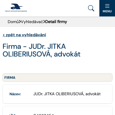
MENU
Domů
Vyhledávač
Detail firmy
PORTÁL ČAK
<
zpět na vyhledávání
DOMŮ
Firma - JUDr. JITKA
AKTUALITY
OLIBERIUSOVÁ, advokát
DOKUMENTY A FORMULÁŘE
PRO VEŘEJNOST
FIRMA
ADVOKÁTNÍ DENÍK
JUDr. JITKA OLIBERIUSOVÁ, advokát
Název:
KONTAKT