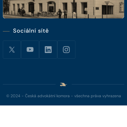
Sociální sítě
© 2024 - Česká advokátní komora - všechna práva vyhrazena