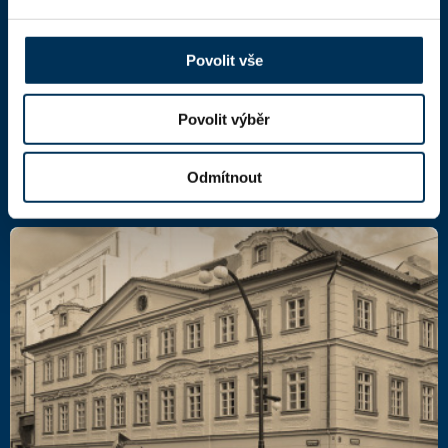
Národní 16
110 00 Praha 1,
mapa
IČ: 66000777
Povolit vše
DIČ: CZ66000777
Povolit výběr
Další kontakty
Odmítnout