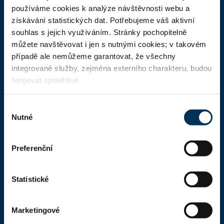
ČAK
používáme cookies k analýze návštěvnosti webu a
získávání statistických dat. Potřebujeme váš aktivní
Domů
souhlas s jejich využíváním. Stránky pochopitelně
Aktuality
můžete navštěvovat i jen s nutnými cookies; v takovém
případě ale nemůžeme garantovat, že všechny
Dokumenty a formuláře
integrované služby, zejména externího charakteru, budou
Pro veřejnost
fungovat spolehlivě.
Advokátní deník
Výběr
Portál ČAK
Nutné
souhlasu
Úřední deska
Preferenční
Kontakty
Statistické
Kontaktní informace
Česká advokátní komora
Marketingové
Kaňkův palác