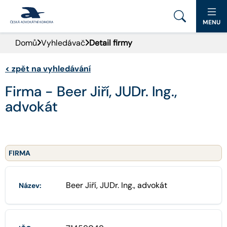
MENU
Domů
Vyhledávač
Detail firmy
PORTÁL ČAK
<
zpět na vyhledávání
DOMŮ
Firma - Beer Jiří, JUDr. Ing.,
AKTUALITY
advokát
DOKUMENTY A FORMULÁŘE
PRO VEŘEJNOST
FIRMA
ADVOKÁTNÍ DENÍK
Beer Jiří, JUDr. Ing., advokát
Název:
KONTAKT