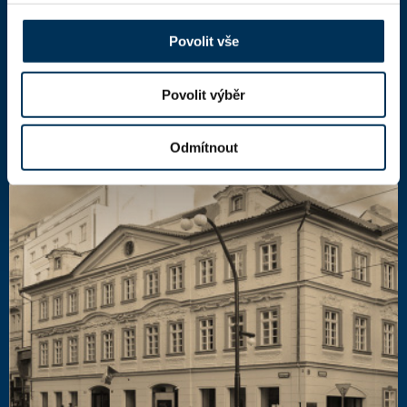
110 00 Praha 1,
mapa
IČ: 66000777
Povolit vše
DIČ: CZ66000777
Povolit výběr
Další kontakty
Odmítnout