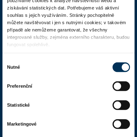
používáme cookies k analýze návštěvnosti webu a
Domů
získávání statistických dat. Potřebujeme váš aktivní
souhlas s jejich využíváním. Stránky pochopitelně
Aktuality
můžete navštěvovat i jen s nutnými cookies; v takovém
Dokumenty a formuláře
případě ale nemůžeme garantovat, že všechny
integrované služby, zejména externího charakteru, budou
Pro veřejnost
fungovat spolehlivě.
Advokátní deník
Výběr
Portál ČAK
Nutné
souhlasu
Úřední deska
Preferenční
Kontakty
Statistické
Kontaktní informace
Česká advokátní komora
Kaňkův palác
Marketingové
Národní 16