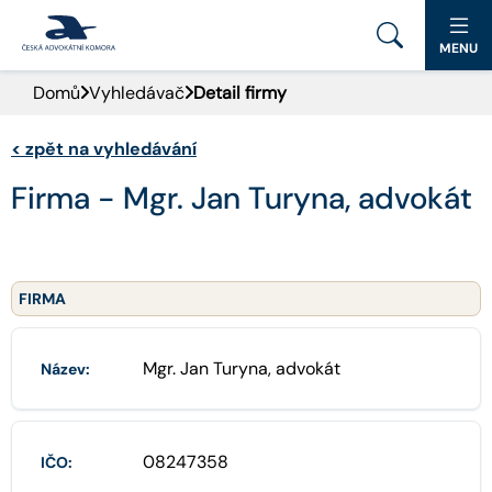
MENU
Domů
Vyhledávač
Detail firmy
PORTÁL ČAK
<
zpět na vyhledávání
DOMŮ
Firma - Mgr. Jan Turyna, advokát
AKTUALITY
DOKUMENTY A FORMULÁŘE
FIRMA
PRO VEŘEJNOST
Mgr. Jan Turyna, advokát
Název:
ADVOKÁTNÍ DENÍK
KONTAKT
08247358
IČO: