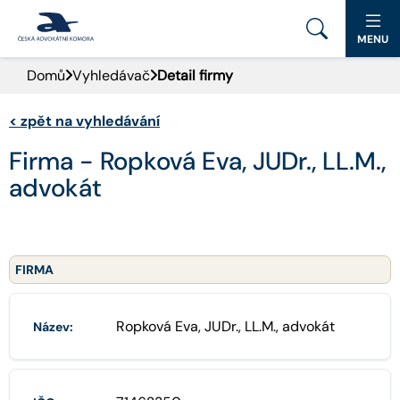
MENU
Domů
Vyhledávač
Detail firmy
PORTÁL ČAK
<
zpět na vyhledávání
DOMŮ
Firma - Ropková Eva, JUDr., LL.M.,
AKTUALITY
advokát
DOKUMENTY A FORMULÁŘE
PRO VEŘEJNOST
FIRMA
ADVOKÁTNÍ DENÍK
Ropková Eva, JUDr., LL.M., advokát
Název:
KONTAKT