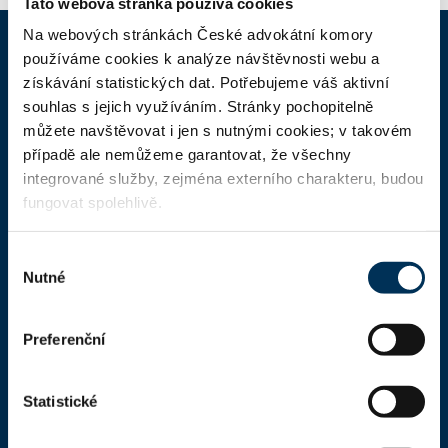
Tato webová stránka používá cookies
Na webových stránkách České advokátní komory
používáme cookies k analýze návštěvnosti webu a
ČAK
získávání statistických dat. Potřebujeme váš aktivní
souhlas s jejich využíváním. Stránky pochopitelně
můžete navštěvovat i jen s nutnými cookies; v takovém
Domů
případě ale nemůžeme garantovat, že všechny
Aktuality
integrované služby, zejména externího charakteru, budou
fungovat spolehlivě.
Dokumenty a formuláře
Pro veřejnost
Výběr
Nutné
Advokátní deník
souhlasu
Portál ČAK
Preferenční
Úřední deska
Statistické
Kontakty