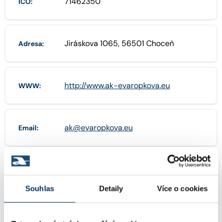
71462350
IČO:
Jiráskova 1065, 56501 Choceň
Adresa:
http://www.ak-evaropkova.eu
WWW:
ak@evaropkova.eu
Email:
+420774906019
Telefon:
Souhlas
Detaily
Více o cookies