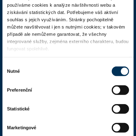
ČAK
používáme cookies k analýze návštěvnosti webu a
získávání statistických dat. Potřebujeme váš aktivní
Domů
souhlas s jejich využíváním. Stránky pochopitelně
Aktuality
můžete navštěvovat i jen s nutnými cookies; v takovém
případě ale nemůžeme garantovat, že všechny
Dokumenty a formuláře
integrované služby, zejména externího charakteru, budou
Pro veřejnost
fungovat spolehlivě.
Advokátní deník
Výběr
Portál ČAK
Nutné
souhlasu
Úřední deska
Preferenční
Kontakty
Statistické
Kontaktní informace
Česká advokátní komora
Marketingové
Kaňkův palác