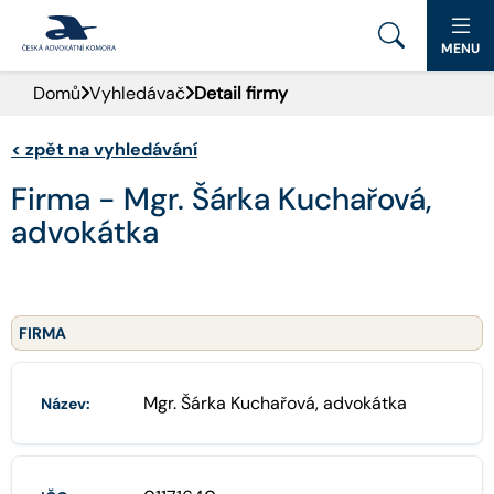
MENU
Domů
Vyhledávač
Detail firmy
PORTÁL ČAK
<
zpět na vyhledávání
DOMŮ
Firma - Mgr. Šárka Kuchařová,
AKTUALITY
advokátka
DOKUMENTY A FORMULÁŘE
PRO VEŘEJNOST
FIRMA
ADVOKÁTNÍ DENÍK
Mgr. Šárka Kuchařová, advokátka
Název:
KONTAKT