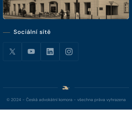
Sociální sítě
© 2024 - Česká advokátní komora - všechna práva vyhrazena