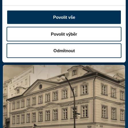
Národní 16
110 00 Praha 1,
mapa
IČ: 66000777
Povolit vše
DIČ: CZ66000777
Povolit výběr
Další kontakty
Odmítnout