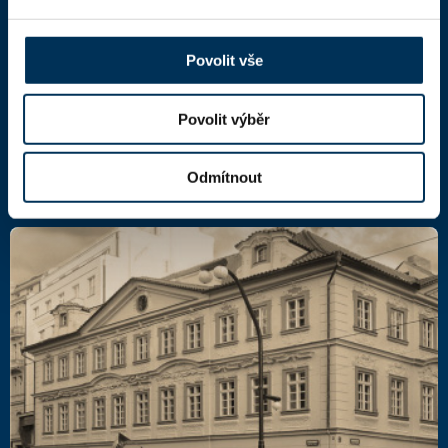
Národní 16
110 00 Praha 1,
mapa
IČ: 66000777
Povolit vše
DIČ: CZ66000777
Povolit výběr
Další kontakty
Odmítnout