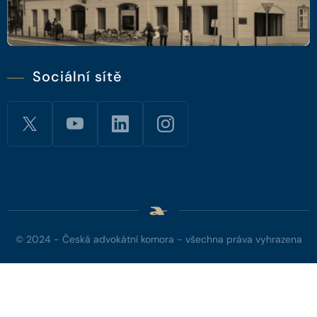
Sociální sítě
© 2024 - Česká advokátní komora - všechna práva vyhrazena