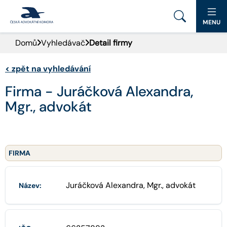
MENU
Domů
Vyhledávač
Detail firmy
PORTÁL ČAK
<
zpět na vyhledávání
DOMŮ
Firma - Juráčková Alexandra,
AKTUALITY
Mgr., advokát
DOKUMENTY A FORMULÁŘE
PRO VEŘEJNOST
FIRMA
ADVOKÁTNÍ DENÍK
Juráčková Alexandra, Mgr., advokát
Název:
KONTAKT