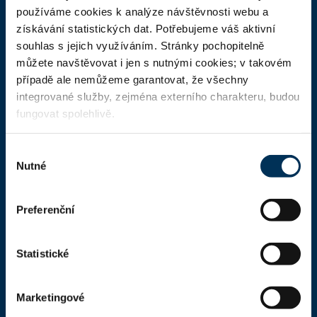
ČAK
používáme cookies k analýze návštěvnosti webu a
získávání statistických dat. Potřebujeme váš aktivní
Domů
souhlas s jejich využíváním. Stránky pochopitelně
Aktuality
můžete navštěvovat i jen s nutnými cookies; v takovém
případě ale nemůžeme garantovat, že všechny
Dokumenty a formuláře
integrované služby, zejména externího charakteru, budou
Pro veřejnost
fungovat spolehlivě.
Advokátní deník
Výběr
Portál ČAK
Nutné
souhlasu
Úřední deska
Preferenční
Kontakty
Statistické
Kontaktní informace
Česká advokátní komora
Marketingové
Kaňkův palác