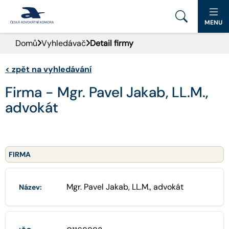
MENU
Domů
Vyhledávač
Detail firmy
PORTÁL ČAK
<
zpět na vyhledávání
DOMŮ
Firma - Mgr. Pavel Jakab, LL.M.,
AKTUALITY
advokát
DOKUMENTY A FORMULÁŘE
PRO VEŘEJNOST
FIRMA
ADVOKÁTNÍ DENÍK
Mgr. Pavel Jakab, LL.M., advokát
Název:
KONTAKT