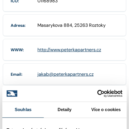
01168983
IČO:
Masarykova 884, 25263 Roztoky
Adresa:
http://www.peterkapartners.cz
WWW:
jakab@peterkapartners.cz
Email:
+420246085300
Telefon:
Souhlas
Detaily
Více o cookies