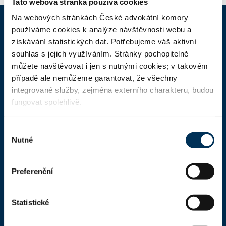
Tato webová stránka používá cookies
Na webových stránkách České advokátní komory
používáme cookies k analýze návštěvnosti webu a
ČAK
získávání statistických dat. Potřebujeme váš aktivní
souhlas s jejich využíváním. Stránky pochopitelně
můžete navštěvovat i jen s nutnými cookies; v takovém
Domů
případě ale nemůžeme garantovat, že všechny
Aktuality
integrované služby, zejména externího charakteru, budou
fungovat spolehlivě.
Dokumenty a formuláře
Pro veřejnost
Výběr
Nutné
Advokátní deník
souhlasu
Portál ČAK
Preferenční
Úřední deska
Statistické
Kontakty