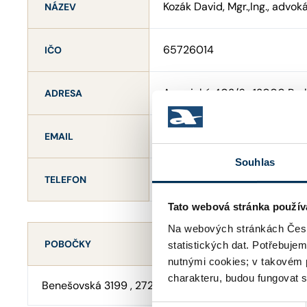
Kozák David, Mgr.,Ing., advok
NÁZEV
65726014
IČO
Americká 402/6 , 12000 Pra
ADRESA
david.kozak@seznam.cz
EMAIL
Souhlas
+420724667756
TELEFON
Tato webová stránka použív
Na webových stránkách Česk
POBOČKY
statistických dat. Potřebuje
nutnými cookies; v takovém 
charakteru, budou fungovat s
Benešovská 3199 , 27201 Kladno