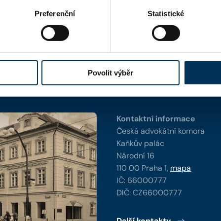
Preferenční
Statistické
Povolit výběr
y
Kontaktní informace
Česká advokátní komora
Kaňkův palác
Národní 16
110 00 Praha 1,
mapa
IČ: 66000777
DIČ: CZ66000777
Další kontakty