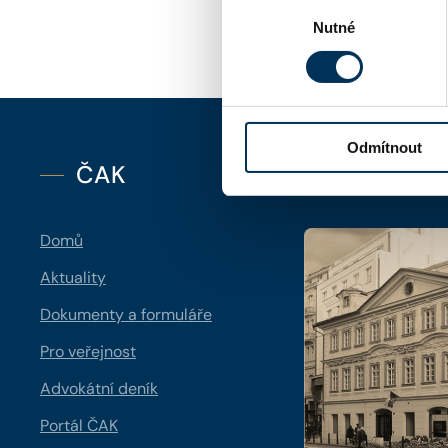
Výběr
Nutné
souhlasu
Odmítnout
ČAK
Kontakt
Domů
Aktuality
Dokumenty a formuláře
Pro veřejnost
Advokátní deník
Portál ČAK