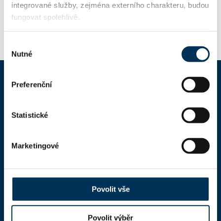
Stav:
Aktivní
integrované služby, zejména externího charakteru, budou
fungovat spolehlivě.
Výběr
Nutné
souhlasu
Preferenční
ČAK
Statistické
Domů
Aktuality
Marketingové
Dokumenty a formuláře
Pro veřejnost
Povolit vše
Advokátní deník
Portál ČAK
Povolit výběr