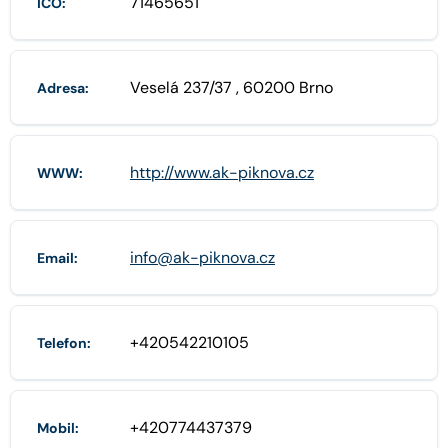
71465651
IČO:
Veselá 237/37 , 60200 Brno
Adresa:
http://www.ak-piknova.cz
WWW:
info@ak-piknova.cz
Email:
+420542210105
Telefon:
+420774437379
Mobil: