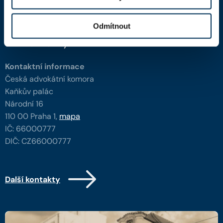
Úřední deska
Odmítnout
Kontakty
Kontaktní informace
Česká advokátní komora
Kaňkův palác
Národní 16
110 00 Praha 1,
mapa
IČ: 66000777
DIČ: CZ66000777
Další kontakty