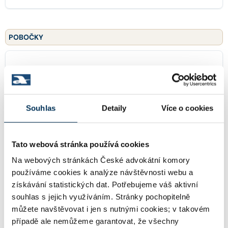
POBOČKY
Veselská 254/48, 66441 Popůvky
Adresa:
Souhlas
Detaily
Více o cookies
TRVALE SPOLUPRACUJÍCÍ ADVOKÁTI
Tato webová stránka používá cookies
Mgr. KRISTÝNA DVOŘÁKOVÁ
Společník:
Na webových stránkách České advokátní komory
Stav:
Aktivní
používáme cookies k analýze návštěvnosti webu a
získávání statistických dat. Potřebujeme váš aktivní
souhlas s jejich využíváním. Stránky pochopitelně
můžete navštěvovat i jen s nutnými cookies; v takovém
Mgr. VERONIKA KUTÁLKOVÁ
Společník:
případě ale nemůžeme garantovat, že všechny