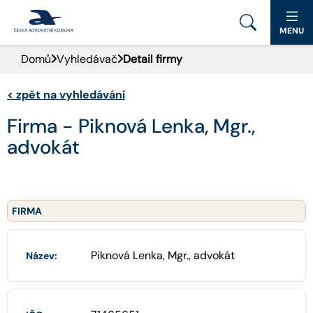
MENU
Domů
Vyhledávač
Detail firmy
PORTÁL ČAK
<
zpět na vyhledávání
DOMŮ
Firma - Piknová Lenka, Mgr.,
AKTUALITY
advokát
DOKUMENTY A FORMULÁŘE
PRO VEŘEJNOST
FIRMA
ADVOKÁTNÍ DENÍK
Piknová Lenka, Mgr., advokát
Název:
KONTAKT