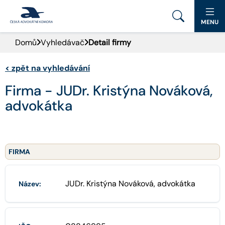
MENU
Domů
Vyhledávač
Detail firmy
PORTÁL ČAK
<
zpět na vyhledávání
DOMŮ
Firma - JUDr. Kristýna Nováková,
AKTUALITY
advokátka
DOKUMENTY A FORMULÁŘE
PRO VEŘEJNOST
FIRMA
ADVOKÁTNÍ DENÍK
JUDr. Kristýna Nováková, advokátka
Název:
KONTAKT