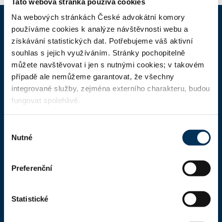
Tato webová stránka používá cookies
Na webových stránkách České advokátní komory
používáme cookies k analýze návštěvnosti webu a
ČAK
získávání statistických dat. Potřebujeme váš aktivní
souhlas s jejich využíváním. Stránky pochopitelně
můžete navštěvovat i jen s nutnými cookies; v takovém
Domů
případě ale nemůžeme garantovat, že všechny
Aktuality
integrované služby, zejména externího charakteru, budou
fungovat spolehlivě.
Dokumenty a formuláře
Pro veřejnost
Výběr
Nutné
Advokátní deník
souhlasu
Portál ČAK
Preferenční
Úřední deska
Statistické
Kontakty