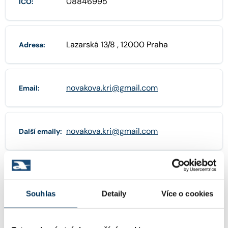
08846995
IČO:
Lazarská 13/8 , 12000 Praha
Adresa:
novakova.kri@gmail.com
Email:
novakova.kri@gmail.com
Další emaily:
+420776297626
Telefon:
Souhlas
Detaily
Více o cookies