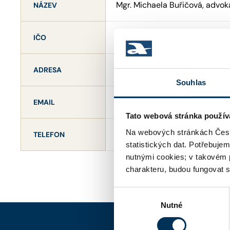
Mgr. Michaela Buřičová, advok
NÁZEV
23093650
IČO
Ovocný trh 1096/8 , 11000 Pra
ADRESA
Souhlas
kancelar@dsadvokati.cz
EMAIL
Tato webová stránka použív
Na webových stránkách Česk
+420212270635
TELEFON
statistických dat. Potřebuje
nutnými cookies; v takovém 
charakteru, budou fungovat s
Výběr
Nutné
souhlasu