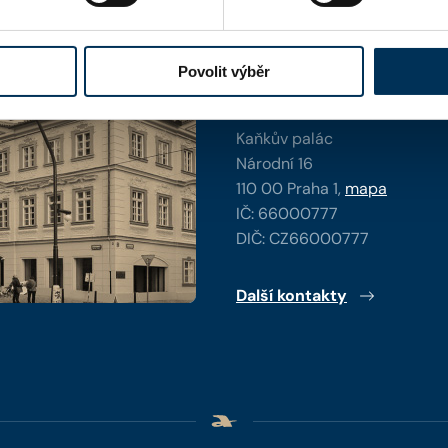
y
Povolit výběr
Kontaktní informace
Česká advokátní komora
Kaňkův palác
Národní 16
110 00 Praha 1,
mapa
IČ: 66000777
DIČ: CZ66000777
Další kontakty