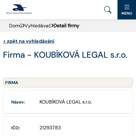
MENU
Domů
Vyhledávač
Detail firmy
PORTÁL ČAK
<
zpět na vyhledávání
DOMŮ
Firma - KOUBÍKOVÁ LEGAL s.r.o.
AKTUALITY
DOKUMENTY A FORMULÁŘE
FIRMA
PRO VEŘEJNOST
KOUBÍKOVÁ LEGAL s.r.o.
Název:
ADVOKÁTNÍ DENÍK
KONTAKT
21293783
IČO: