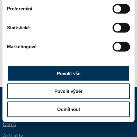
Mgr. VOJTĚCH MINAŘÍK
Koncipient:
Preferenční
Stav:
Aktivní
Statistické
Mgr. BARBORA PEŠTOVÁ
Koncipient:
Marketingové
Stav:
Aktivní
Povolit vše
Povolit výběr
ČAK
Odmítnout
Domů
Aktuality