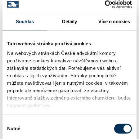
Mgr. JANA PLECITÁ
Společník:
Stav:
Aktivní
Souhlas
Detaily
Více o cookies
Mgr. MARTINA WOŠOVÁ
Společník:
Tato webová stránka používá cookies
Na webových stránkách České advokátní komory
Stav:
Aktivní
používáme cookies k analýze návštěvnosti webu a
získávání statistických dat. Potřebujeme váš aktivní
souhlas s jejich využíváním. Stránky pochopitelně
můžete navštěvovat i jen s nutnými cookies; v takovém
KONCIPIENTI
případě ale nemůžeme garantovat, že všechny
integrované služby, zejména externího charakteru, budou
JUDr. PhDr. TOMÁŠ BŘICHÁČEK, Ph.D.
Koncipient:
fungovat spolehlivě.
Stav:
Aktivní
Výběr
Nutné
souhlasu