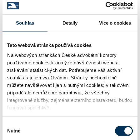
SPOLEČNÍCI/SAMOSTATNÍ
Souhlas
Detaily
Více o cookies
JUDr. Mgr. MILAN DOČKAL
Advokát:
Tato webová stránka používá cookies
Stav:
Aktivní
Na webových stránkách České advokátní komory
používáme cookies k analýze návštěvnosti webu a
získávání statistických dat. Potřebujeme váš aktivní
JUDr. PETR PAPEŽ, Ph.D.
Advokát:
souhlas s jejich využíváním. Stránky pochopitelně
Stav:
Aktivní
můžete navštěvovat i jen s nutnými cookies; v takovém
případě ale nemůžeme garantovat, že všechny
integrované služby, zejména externího charakteru, budou
fungovat spolehlivě.
JUDr. MARTIN PLCH
Advokát:
Stav:
Aktivní
Výběr
Nutné
souhlasu