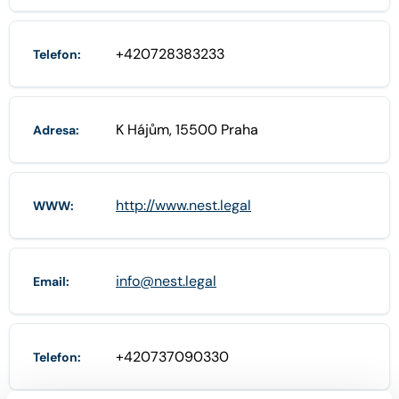
+420728383233
Telefon:
K Hájům, 15500 Praha
Adresa:
http://www.nest.legal
WWW:
info@nest.legal
Email:
+420737090330
Telefon: