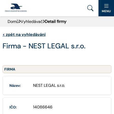
MENU
Domů
Vyhledávač
Detail firmy
PORTÁL ČAK
<
zpět na vyhledávání
DOMŮ
Firma - NEST LEGAL s.r.o.
AKTUALITY
DOKUMENTY A FORMULÁŘE
FIRMA
PRO VEŘEJNOST
NEST LEGAL s.r.o.
Název:
ADVOKÁTNÍ DENÍK
KONTAKT
14086646
IČO: