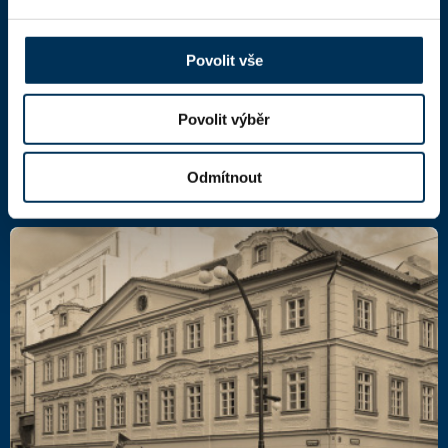
Národní 16
110 00 Praha 1,
mapa
IČ: 66000777
Povolit vše
DIČ: CZ66000777
Povolit výběr
Další kontakty
Odmítnout