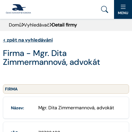
MENU
Domů
Vyhledávač
Detail firmy
PORTÁL ČAK
<
zpět na vyhledávání
DOMŮ
Firma - Mgr. Dita
AKTUALITY
Zimmermannová, advokát
DOKUMENTY A FORMULÁŘE
PRO VEŘEJNOST
FIRMA
ADVOKÁTNÍ DENÍK
Mgr. Dita Zimmermannová, advokát
Název:
KONTAKT