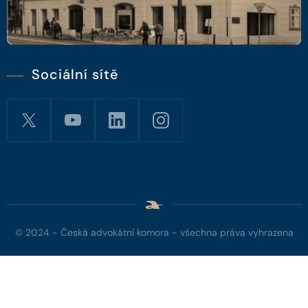
Sociální sítě
© 2024 - Česká advokátní komora - všechna práva vyhrazena