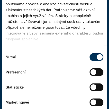
ČAK
používáme cookies k analýze návštěvnosti webu a
získávání statistických dat. Potřebujeme váš aktivní
Domů
souhlas s jejich využíváním. Stránky pochopitelně
Aktuality
můžete navštěvovat i jen s nutnými cookies; v takovém
případě ale nemůžeme garantovat, že všechny
Dokumenty a formuláře
integrované služby, zejména externího charakteru, budou
Pro veřejnost
fungovat spolehlivě.
Advokátní deník
Výběr
Portál ČAK
Nutné
souhlasu
Úřední deska
Preferenční
Kontakty
Statistické
Kontaktní informace
Česká advokátní komora
Marketingové
Kaňkův palác