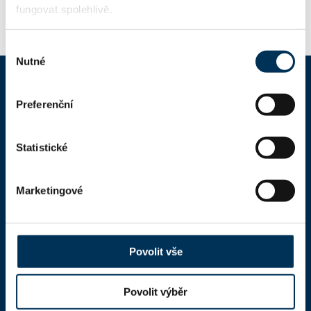
fungovat spolehlivě.
Výběr
Nutné
souhlasu
Preferenční
ČAK
Domů
Statistické
Aktuality
Marketingové
Dokumenty a formuláře
Pro veřejnost
Advokátní deník
Povolit vše
Portál ČAK
Povolit výběr
Úřední deska