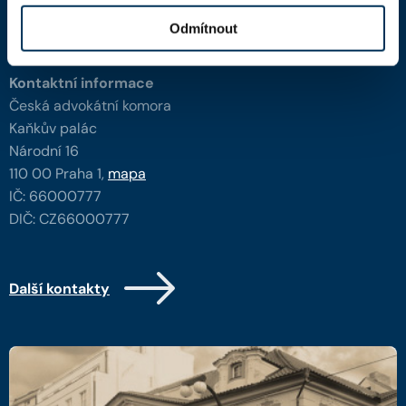
Odmítnout
Kontakty
Kontaktní informace
Česká advokátní komora
Kaňkův palác
Národní 16
110 00 Praha 1,
mapa
IČ: 66000777
DIČ: CZ66000777
Další kontakty