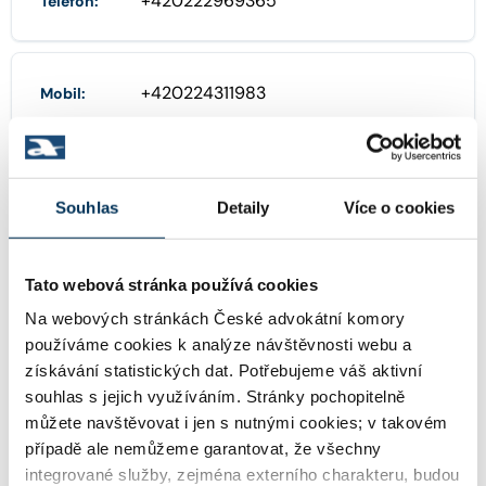
+420222969365
Telefon:
+420224311983
Mobil:
POBOČKY
Souhlas
Detaily
Více o cookies
Karolinská 661/4, 18600 Praha 8
Adresa:
Tato webová stránka používá cookies
Na webových stránkách České advokátní komory
používáme cookies k analýze návštěvnosti webu a
222 814 911
Telefon:
získávání statistických dat. Potřebujeme váš aktivní
souhlas s jejich využíváním. Stránky pochopitelně
můžete navštěvovat i jen s nutnými cookies; v takovém
222 814 915
Fax:
případě ale nemůžeme garantovat, že všechny
integrované služby, zejména externího charakteru, budou