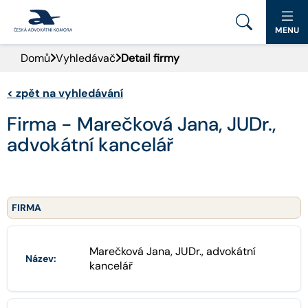
MENU
Domů
Vyhledávač
Detail firmy
PORTÁL ČAK
<
zpět na vyhledávání
DOMŮ
Firma - Marečková Jana, JUDr.,
AKTUALITY
advokátní kancelář
DOKUMENTY A FORMULÁŘE
PRO VEŘEJNOST
FIRMA
ADVOKÁTNÍ DENÍK
Marečková Jana, JUDr., advokátní
Název:
kancelář
KONTAKT