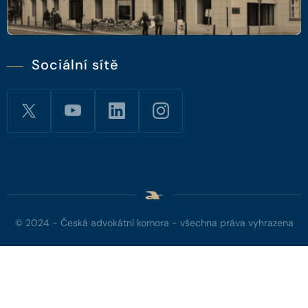
Sociální sítě
© 2024 - Česká advokátní komora - všechna práva vyhrazena