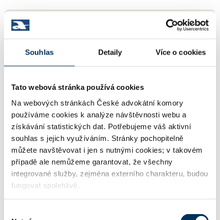
ZAMĚSTNANÍ ADVOKÁTI
JUDr. KAREL VODIČKA, LL.M.
Souhlas
Detaily
Více o cookies
Aktivní
Tato webová stránka používá cookies
Na webových stránkách České advokátní komory
Mgr. Bc. KRISTÝNA VYSKOČILOVÁ
používáme cookies k analýze návštěvnosti webu a
Aktivní
získávání statistických dat. Potřebujeme váš aktivní
souhlas s jejich využíváním. Stránky pochopitelně
můžete navštěvovat i jen s nutnými cookies; v takovém
případě ale nemůžeme garantovat, že všechny
KONCIPIENTI
integrované služby, zejména externího charakteru, budou
fungovat spolehlivě.
Mgr. TOMÁŠ KADLEC
Koncipient:
Výběr
Stav:
Aktivní