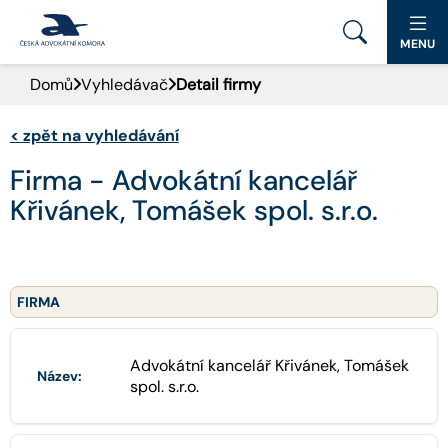
MENU
Domů
Vyhledávač
Detail firmy
PORTÁL ČAK
<
zpět na vyhledávání
DOMŮ
Firma - Advokátní kancelář
AKTUALITY
Křivánek, Tomášek spol. s.r.o.
DOKUMENTY A FORMULÁŘE
PRO VEŘEJNOST
FIRMA
ADVOKÁTNÍ DENÍK
Advokátní kancelář Křivánek, Tomášek
Název:
spol. s.r.o.
KONTAKT