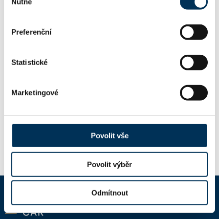
Nutné
souhlasu
Preferenční
Mgr. KLÁRA OPAVOVÁ
Koncipient:
Stav:
Aktivní
Statistické
Marketingové
Mgr. JANA KRULICHOVÁ
Koncipient:
Stav:
Přerušený
Povolit vše
Povolit výběr
Odmítnout
ČAK