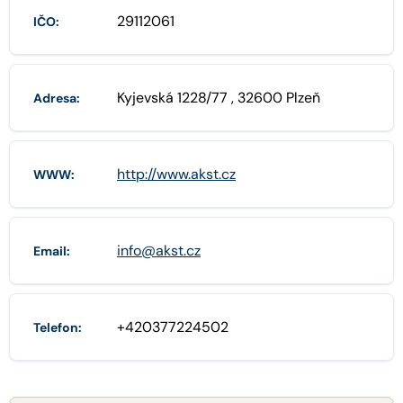
29112061
IČO:
Kyjevská 1228/77 , 32600 Plzeň
Adresa:
http://www.akst.cz
WWW:
info@akst.cz
Email:
+420377224502
Telefon: