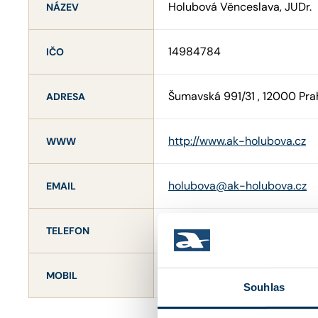
Holubová Věnceslava, JUDr.
NÁZEV
14984784
IČO
Šumavská 991/31 , 12000 Pra
ADRESA
http://www.ak-holubova.cz
WWW
holubova@ak-holubova.cz
EMAIL
+420222983809
TELEFON
+420602285168
MOBIL
Souhlas