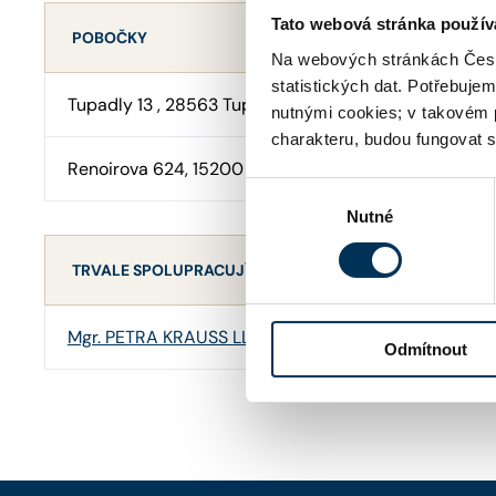
Tato webová stránka použív
POBOČKY
Na webových stránkách Česk
statistických dat. Potřebuje
Tupadly 13 , 28563 Tupadly
nutnými cookies; v takovém 
charakteru, budou fungovat s
Renoirova 624, 15200 Praha - Jinonice
Výběr
Nutné
souhlasu
TRVALE SPOLUPRACUJÍCÍ ADVOKÁTI
Mgr. PETRA KRAUSS LL.M.
Odmítnout