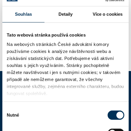
Stav:
Aktivní
Souhlas
Detaily
Více o cookies
Mgr. KATEŘINA SELNÍKOVÁ
Advokát:
Tato webová stránka používá cookies
Stav:
Aktivní
Na webových stránkách České advokátní komory
používáme cookies k analýze návštěvnosti webu a
získávání statistických dat. Potřebujeme váš aktivní
souhlas s jejich využíváním. Stránky pochopitelně
můžete navštěvovat i jen s nutnými cookies; v takovém
případě ale nemůžeme garantovat, že všechny
integrované služby, zejména externího charakteru, budou
ČAK
fungovat spolehlivě.
Domů
Výběr
Nutné
souhlasu
Aktuality
Dokumenty a formuláře