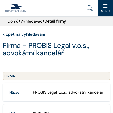
MENU
Domů
Vyhledávač
Detail firmy
PORTÁL ČAK
<
zpět na vyhledávání
DOMŮ
Firma - PROBIS Legal v.o.s.,
AKTUALITY
advokátní kancelář
DOKUMENTY A FORMULÁŘE
PRO VEŘEJNOST
FIRMA
ADVOKÁTNÍ DENÍK
PROBIS Legal v.o.s., advokátní kancelář
Název:
KONTAKT