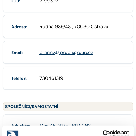
21993921
IČO:
Rudná 939/43 , 70030 Ostrava
Adresa:
branny@probisgroup.cz
Email:
730461319
Telefon:
SPOLEČNÍCI/SAMOSTATNÍ
Mgr. ANDRZEJ BRANNY
Advokát: