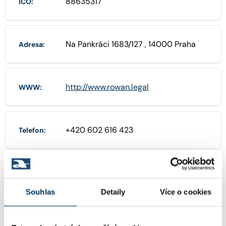
88635317
IČO:
Na Pankráci 1683/127 , 14000 Praha
Adresa:
http://www.rowan.legal
WWW:
+420 602 616 423
Telefon:
+420224216212
Další telefony:
Souhlas
Detaily
Více o cookies