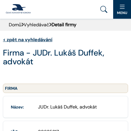
MENU
Domů
Vyhledávač
Detail firmy
PORTÁL ČAK
<
zpět na vyhledávání
DOMŮ
Firma - JUDr. Lukáš Duffek,
AKTUALITY
advokát
DOKUMENTY A FORMULÁŘE
PRO VEŘEJNOST
FIRMA
ADVOKÁTNÍ DENÍK
JUDr. Lukáš Duffek, advokát
Název:
KONTAKT