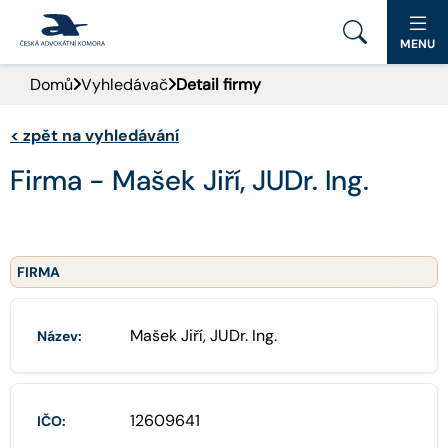
MENU
Domů
Vyhledávač
Detail firmy
PORTÁL ČAK
<
zpět na vyhledávání
DOMŮ
Firma - Mašek Jiří, JUDr. Ing.
AKTUALITY
DOKUMENTY A FORMULÁŘE
FIRMA
PRO VEŘEJNOST
Mašek Jiří, JUDr. Ing.
Název:
ADVOKÁTNÍ DENÍK
KONTAKT
12609641
IČO: