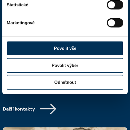
Statistické
Úřední deska
Marketingové
Kontakty
Kontaktní informace
Povolit vše
Česká advokátní komora
Kaňkův palác
Národní 16
Povolit výběr
110 00 Praha 1,
mapa
IČ: 66000777
Odmítnout
DIČ: CZ66000777
Další kontakty