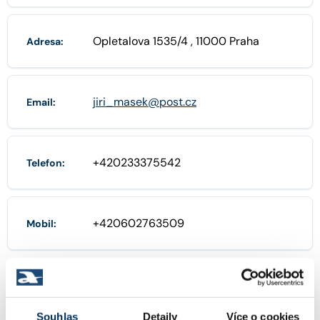
Opletalova 1535/4 , 11000 Praha
Adresa:
jiri_masek@post.cz
Email:
+420233375542
Telefon:
+420602763509
Mobil:
POBOČKY
Souhlas
Detaily
Více o cookies