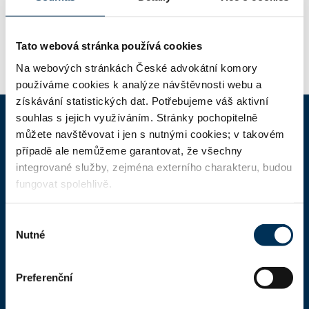
Skalní 319 , 25262 Statenice
Adresa:
Tato webová stránka používá cookies
Na webových stránkách České advokátní komory
používáme cookies k analýze návštěvnosti webu a
získávání statistických dat. Potřebujeme váš aktivní
souhlas s jejich využíváním. Stránky pochopitelně
můžete navštěvovat i jen s nutnými cookies; v takovém
ČAK
případě ale nemůžeme garantovat, že všechny
integrované služby, zejména externího charakteru, budou
Domů
fungovat spolehlivě.
Aktuality
Výběr
Dokumenty a formuláře
Nutné
souhlasu
Pro veřejnost
Preferenční
Advokátní deník
Portál ČAK