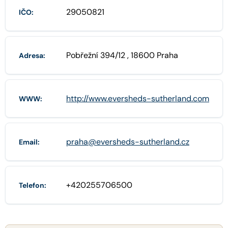
29050821
IČO:
Pobřežní 394/12 , 18600 Praha
Adresa:
http://www.eversheds-sutherland.com
WWW:
praha@eversheds-sutherland.cz
Email:
+420255706500
Telefon: