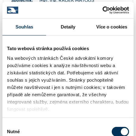
Mgr. Ing. RADEK MATOUŠ
Společník:
Stav:
Aktivní
Souhlas
Detaily
Více o cookies
Mgr. ELIŠKA MIKLÍKOVÁ
Společník:
Stav:
Aktivní
Tato webová stránka používá cookies
Na webových stránkách České advokátní komory
používáme cookies k analýze návštěvnosti webu a
získávání statistických dat. Potřebujeme váš aktivní
JUDr. JIŘÍ MORAVEC, J.D., Ph.D.
Společník:
souhlas s jejich využíváním. Stránky pochopitelně
Stav:
Aktivní
můžete navštěvovat i jen s nutnými cookies; v takovém
případě ale nemůžeme garantovat, že všechny
integrované služby, zejména externího charakteru, budou
fungovat spolehlivě.
Mgr. PATRIK NOVÁK
Společník:
Stav:
Aktivní
Výběr
Nutné
souhlasu