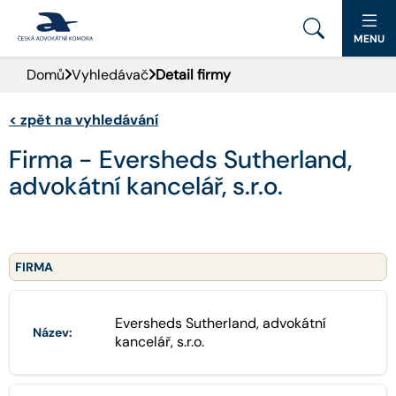
MENU
Domů
Vyhledávač
Detail firmy
PORTÁL ČAK
<
zpět na vyhledávání
DOMŮ
Firma - Eversheds Sutherland,
AKTUALITY
advokátní kancelář, s.r.o.
DOKUMENTY A FORMULÁŘE
PRO VEŘEJNOST
FIRMA
ADVOKÁTNÍ DENÍK
Eversheds Sutherland, advokátní
Název:
kancelář, s.r.o.
KONTAKT