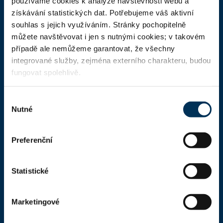
používáme cookies k analýze návštěvnosti webu a
Domů
získávání statistických dat. Potřebujeme váš aktivní
souhlas s jejich využíváním. Stránky pochopitelně
Aktuality
můžete navštěvovat i jen s nutnými cookies; v takovém
Dokumenty a formuláře
případě ale nemůžeme garantovat, že všechny
integrované služby, zejména externího charakteru, budou
Pro veřejnost
fungovat spolehlivě.
Advokátní deník
Výběr
Portál ČAK
Nutné
souhlasu
Úřední deska
Preferenční
Kontakty
Statistické
Kontaktní informace
Česká advokátní komora
Kaňkův palác
Marketingové
Národní 16