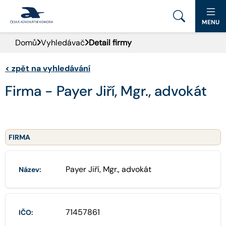
MENU
Domů
Vyhledávač
Detail firmy
PORTÁL ČAK
<
zpět na vyhledávání
DOMŮ
Firma - Payer Jiří, Mgr., advokát
AKTUALITY
DOKUMENTY A FORMULÁŘE
FIRMA
PRO VEŘEJNOST
Payer Jiří, Mgr., advokát
Název:
ADVOKÁTNÍ DENÍK
KONTAKT
71457861
IČO: