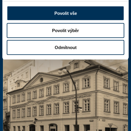
110 00 Praha 1,
mapa
IČ: 66000777
Povolit vše
DIČ: CZ66000777
Povolit výběr
Další kontakty
Odmítnout