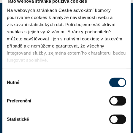
Tato webová stránka používá cookies
Na webových stránkách České advokátní komory
používáme cookies k analýze návštěvnosti webu a
ČAK
získávání statistických dat. Potřebujeme váš aktivní
souhlas s jejich využíváním. Stránky pochopitelně
můžete navštěvovat i jen s nutnými cookies; v takovém
Domů
případě ale nemůžeme garantovat, že všechny
Aktuality
integrované služby, zejména externího charakteru, budou
fungovat spolehlivě.
Dokumenty a formuláře
Pro veřejnost
Výběr
Nutné
Advokátní deník
souhlasu
Portál ČAK
Preferenční
Úřední deska
Statistické
Kontakty