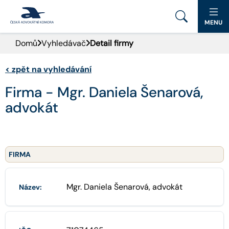
MENU
Domů
Vyhledávač
Detail firmy
PORTÁL ČAK
<
zpět na vyhledávání
DOMŮ
Firma - Mgr. Daniela Šenarová,
AKTUALITY
advokát
DOKUMENTY A FORMULÁŘE
PRO VEŘEJNOST
FIRMA
ADVOKÁTNÍ DENÍK
Mgr. Daniela Šenarová, advokát
Název:
KONTAKT