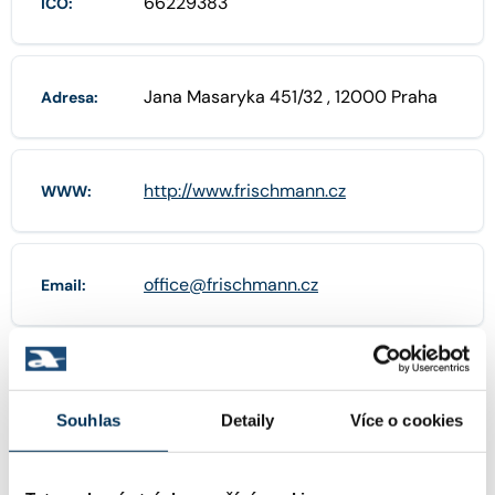
66229383
IČO:
Jana Masaryka 451/32 , 12000 Praha
Adresa:
http://www.frischmann.cz
WWW:
office@frischmann.cz
Email:
+420602327830
Telefon:
Souhlas
Detaily
Více o cookies