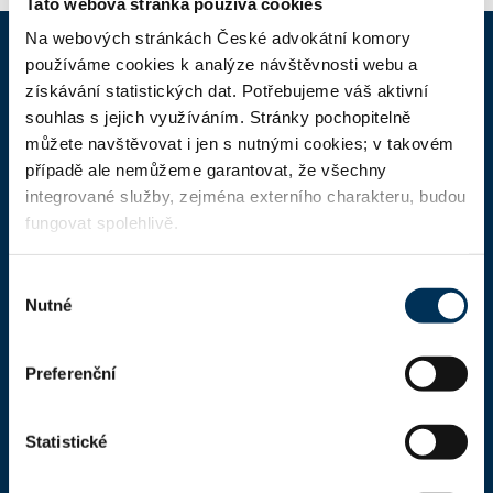
Tato webová stránka používá cookies
Na webových stránkách České advokátní komory
používáme cookies k analýze návštěvnosti webu a
ČAK
získávání statistických dat. Potřebujeme váš aktivní
souhlas s jejich využíváním. Stránky pochopitelně
můžete navštěvovat i jen s nutnými cookies; v takovém
Domů
případě ale nemůžeme garantovat, že všechny
Aktuality
integrované služby, zejména externího charakteru, budou
fungovat spolehlivě.
Dokumenty a formuláře
Pro veřejnost
Výběr
Nutné
Advokátní deník
souhlasu
Portál ČAK
Preferenční
Úřední deska
Statistické
Kontakty