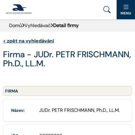
MENU
Domů
Vyhledávač
Detail firmy
PORTÁL ČAK
<
zpět na vyhledávání
DOMŮ
Firma - JUDr. PETR FRISCHMANN,
AKTUALITY
Ph.D., LL.M.
DOKUMENTY A FORMULÁŘE
PRO VEŘEJNOST
FIRMA
ADVOKÁTNÍ DENÍK
JUDr. PETR FRISCHMANN, Ph.D., LL.M.
Název:
KONTAKT