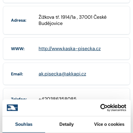
Žižkova tř. 1914/1a , 37001 České
Adresa:
Budějovice
http://www.kaska-pisecka.cz
WWW:
ak.pisecka@akkapi.cz
Email:
+420386358085
Telefon:
+420723379726
Souhlas
Detaily
Více o cookies
Mobil: