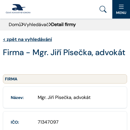
MENU
Domů
Vyhledávač
Detail firmy
PORTÁL ČAK
<
zpět na vyhledávání
DOMŮ
Firma - Mgr. Jiří Písečka, advokát
AKTUALITY
DOKUMENTY A FORMULÁŘE
FIRMA
PRO VEŘEJNOST
Mgr. Jiří Písečka, advokát
Název:
ADVOKÁTNÍ DENÍK
KONTAKT
71347097
IČO: