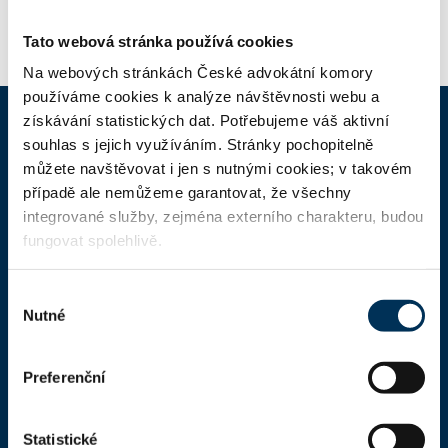
Tato webová stránka používá cookies
Na webových stránkách České advokátní komory
používáme cookies k analýze návštěvnosti webu a
získávání statistických dat. Potřebujeme váš aktivní
souhlas s jejich využíváním. Stránky pochopitelně
ČAK
můžete navštěvovat i jen s nutnými cookies; v takovém
případě ale nemůžeme garantovat, že všechny
Domů
integrované služby, zejména externího charakteru, budou
fungovat spolehlivě.
Aktuality
Dokumenty a formuláře
Výběr
Nutné
Pro veřejnost
souhlasu
Advokátní deník
Preferenční
Portál ČAK
Úřední deska
Statistické