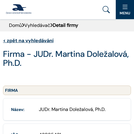
MENU
Domů
Vyhledávač
Detail firmy
PORTÁL ČAK
<
zpět na vyhledávání
DOMŮ
Firma - JUDr. Martina Doležalová,
AKTUALITY
Ph.D.
DOKUMENTY A FORMULÁŘE
PRO VEŘEJNOST
FIRMA
ADVOKÁTNÍ DENÍK
JUDr. Martina Doležalová, Ph.D.
Název:
KONTAKT