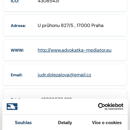
43085431
IČO:
U průhonu 827/5 , 17000 Praha
Adresa:
http://www.advokatka-mediator.eu
WWW:
judr.dolezalova@email.cz
Email:
+420266704113
Telefon:
Souhlas
Detaily
Více o cookies
+420606729679
Mobil: