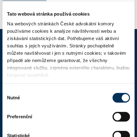
Tato webová stránka používá cookies
Na webových stránkách České advokátní komory
používáme cookies k analýze návštěvnosti webu a
získávání statistických dat. Potřebujeme váš aktivní
souhlas s jejich využíváním. Stránky pochopitelně
ČAK
můžete navštěvovat i jen s nutnými cookies; v takovém
případě ale nemůžeme garantovat, že všechny
Domů
integrované služby, zejména externího charakteru, budou
fungovat spolehlivě.
Aktuality
Dokumenty a formuláře
Výběr
Nutné
souhlasu
Pro veřejnost
Advokátní deník
Preferenční
Portál ČAK
Úřední deska
Statistické