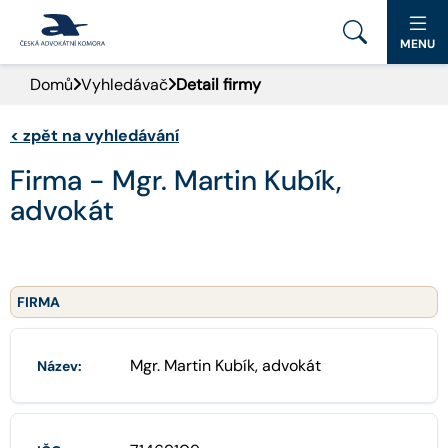
MENU
Domů
Vyhledávač
Detail firmy
PORTÁL ČAK
<
zpět na vyhledávání
DOMŮ
Firma - Mgr. Martin Kubík,
AKTUALITY
advokát
DOKUMENTY A FORMULÁŘE
PRO VEŘEJNOST
FIRMA
ADVOKÁTNÍ DENÍK
Mgr. Martin Kubík, advokát
Název:
KONTAKT