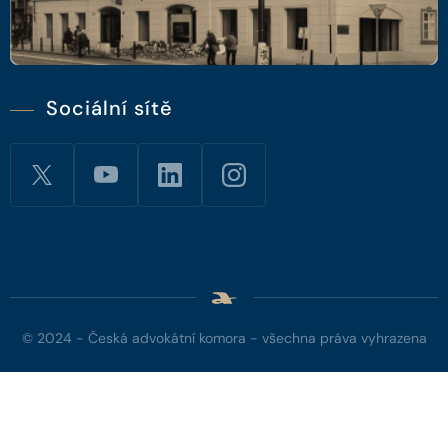
Sociální sítě
© 2024 - Česká advokátní komora - všechna práva vyhrazena