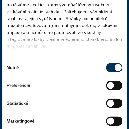
ČAK
používáme cookies k analýze návštěvnosti webu a
získávání statistických dat. Potřebujeme váš aktivní
Domů
souhlas s jejich využíváním. Stránky pochopitelně
Aktuality
můžete navštěvovat i jen s nutnými cookies; v takovém
případě ale nemůžeme garantovat, že všechny
Dokumenty a formuláře
integrované služby, zejména externího charakteru, budou
Pro veřejnost
fungovat spolehlivě.
Advokátní deník
Výběr
Portál ČAK
Nutné
souhlasu
Úřední deska
Preferenční
Kontakty
Statistické
Kontaktní informace
Česká advokátní komora
Marketingové
Kaňkův palác