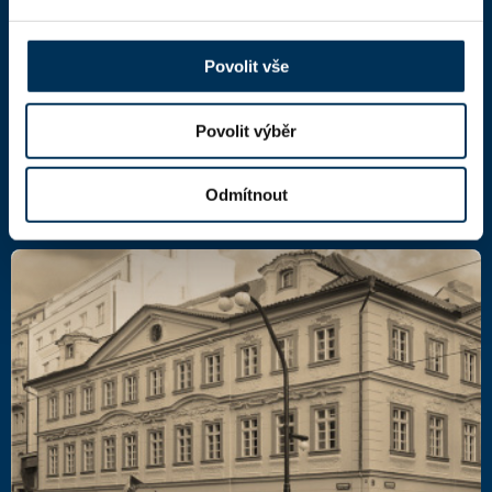
Národní 16
110 00 Praha 1,
mapa
IČ: 66000777
Povolit vše
DIČ: CZ66000777
Povolit výběr
Další kontakty
Odmítnout