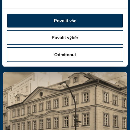
Kaňkův palác
Národní 16
110 00 Praha 1,
mapa
Povolit vše
IČ: 66000777
DIČ: CZ66000777
Povolit výběr
Další kontakty
Odmítnout