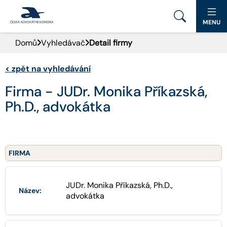
MENU
Domů
Vyhledávač
Detail firmy
PORTÁL ČAK
<
zpět na vyhledávání
DOMŮ
Firma - JUDr. Monika Příkazská,
AKTUALITY
Ph.D., advokátka
DOKUMENTY A FORMULÁŘE
PRO VEŘEJNOST
FIRMA
ADVOKÁTNÍ DENÍK
JUDr. Monika Příkazská, Ph.D.,
Název:
advokátka
KONTAKT