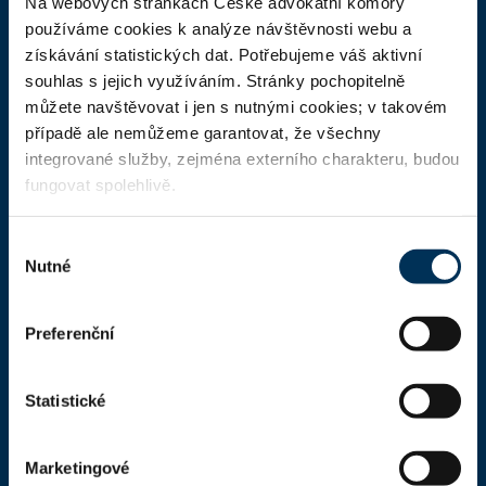
Na webových stránkách České advokátní komory
ČAK
používáme cookies k analýze návštěvnosti webu a
získávání statistických dat. Potřebujeme váš aktivní
Domů
souhlas s jejich využíváním. Stránky pochopitelně
můžete navštěvovat i jen s nutnými cookies; v takovém
Aktuality
případě ale nemůžeme garantovat, že všechny
Dokumenty a formuláře
integrované služby, zejména externího charakteru, budou
fungovat spolehlivě.
Pro veřejnost
Advokátní deník
Výběr
Nutné
souhlasu
Portál ČAK
Úřední deska
Preferenční
Kontakty
Statistické
Kontaktní informace
Česká advokátní komora
Marketingové