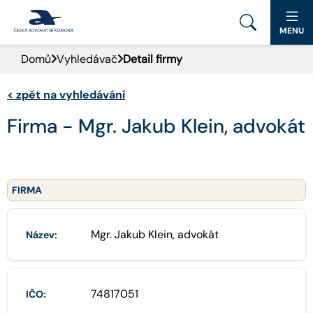
MENU
Domů
Vyhledávač
Detail firmy
PORTÁL ČAK
<
zpět na vyhledávání
DOMŮ
Firma - Mgr. Jakub Klein, advokát
AKTUALITY
DOKUMENTY A FORMULÁŘE
FIRMA
PRO VEŘEJNOST
Mgr. Jakub Klein, advokát
Název:
ADVOKÁTNÍ DENÍK
KONTAKT
74817051
IČO: