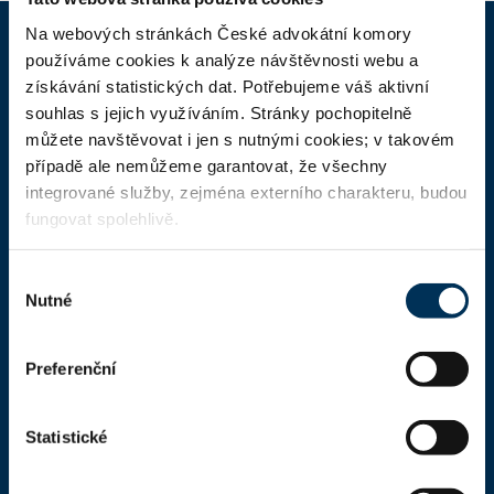
Na webových stránkách České advokátní komory
používáme cookies k analýze návštěvnosti webu a
ČAK
získávání statistických dat. Potřebujeme váš aktivní
souhlas s jejich využíváním. Stránky pochopitelně
Domů
můžete navštěvovat i jen s nutnými cookies; v takovém
případě ale nemůžeme garantovat, že všechny
Aktuality
integrované služby, zejména externího charakteru, budou
Dokumenty a formuláře
fungovat spolehlivě.
Pro veřejnost
Výběr
Advokátní deník
Nutné
souhlasu
Portál ČAK
Preferenční
Úřední deska
Statistické
Kontakty