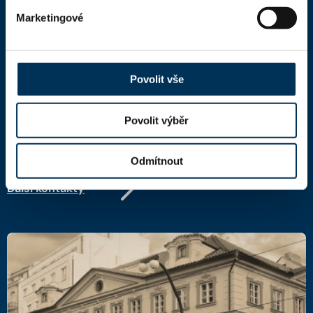
Marketingové
Kontaktní informace
Česká advokátní komora
Kaňkův palác
Povolit vše
Národní 16
110 00 Praha 1,
mapa
IČ: 66000777
Povolit výběr
DIČ: CZ66000777
Odmítnout
Další kontakty