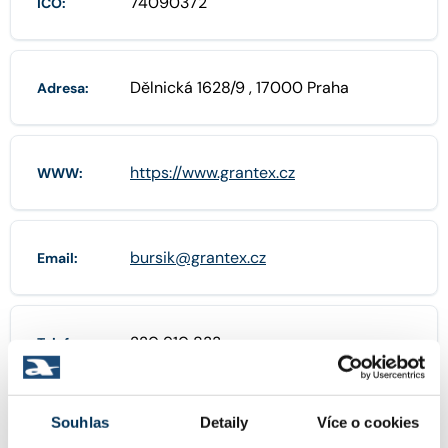
74090372
IČO:
Dělnická 1628/9 , 17000 Praha
Adresa:
https://www.grantex.cz
WWW:
bursik@grantex.cz
Email:
220 910 833
Telefon:
Souhlas
Detaily
Více o cookies
734 645 435
Mobil: