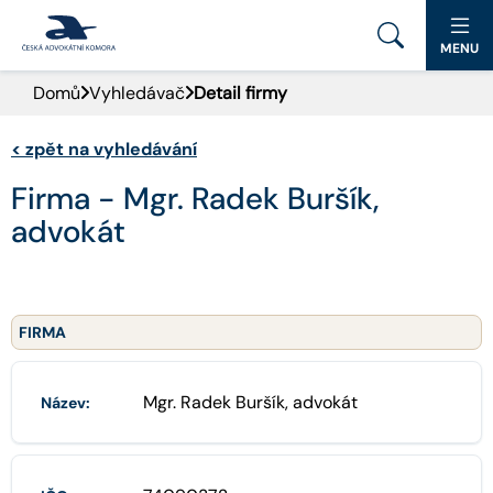
MENU
Domů
Vyhledávač
Detail firmy
PORTÁL ČAK
<
zpět na vyhledávání
DOMŮ
Firma - Mgr. Radek Buršík,
AKTUALITY
advokát
DOKUMENTY A FORMULÁŘE
PRO VEŘEJNOST
FIRMA
ADVOKÁTNÍ DENÍK
Mgr. Radek Buršík, advokát
Název:
KONTAKT