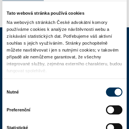
Tato webová stránka používá cookies
Na webových stránkách České advokátní komory
používáme cookies k analýze návštěvnosti webu a
získávání statistických dat. Potřebujeme váš aktivní
souhlas s jejich využíváním. Stránky pochopitelně
ČAK
můžete navštěvovat i jen s nutnými cookies; v takovém
případě ale nemůžeme garantovat, že všechny
Domů
integrované služby, zejména externího charakteru, budou
fungovat spolehlivě.
Aktuality
Dokumenty a formuláře
Výběr
Nutné
souhlasu
Pro veřejnost
Advokátní deník
Preferenční
Portál ČAK
Úřední deska
Statistické