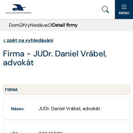
MENU
Domů
Vyhledávač
Detail firmy
PORTÁL ČAK
<
zpět na vyhledávání
DOMŮ
Firma - JUDr. Daniel Vrábel,
AKTUALITY
advokát
DOKUMENTY A FORMULÁŘE
PRO VEŘEJNOST
FIRMA
ADVOKÁTNÍ DENÍK
JUDr. Daniel Vrábel, advokát
Název:
KONTAKT