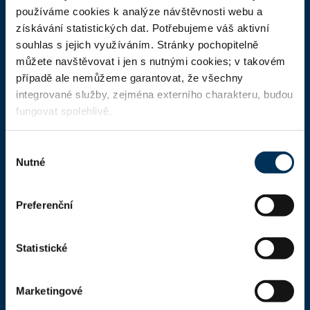
ČAK
používáme cookies k analýze návštěvnosti webu a
získávání statistických dat. Potřebujeme váš aktivní
Domů
souhlas s jejich využíváním. Stránky pochopitelně
Aktuality
můžete navštěvovat i jen s nutnými cookies; v takovém
případě ale nemůžeme garantovat, že všechny
Dokumenty a formuláře
integrované služby, zejména externího charakteru, budou
Pro veřejnost
fungovat spolehlivě.
Advokátní deník
Výběr
Portál ČAK
Nutné
souhlasu
Úřední deska
Preferenční
Kontakty
Statistické
Kontaktní informace
Česká advokátní komora
Marketingové
Kaňkův palác