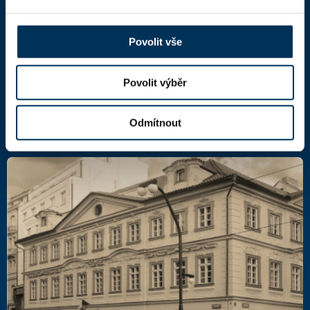
Národní 16
110 00 Praha 1,
mapa
IČ: 66000777
Povolit vše
DIČ: CZ66000777
Povolit výběr
Další kontakty
Odmítnout