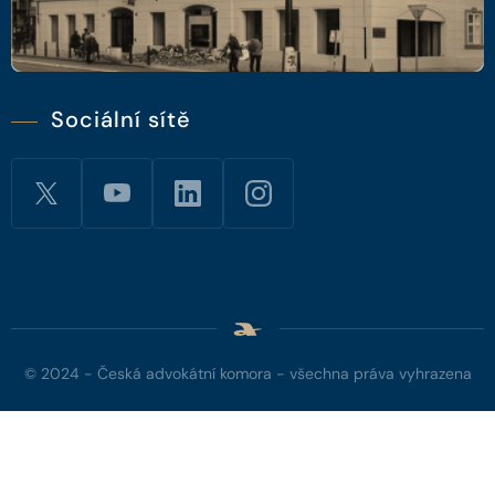
Sociální sítě
© 2024 - Česká advokátní komora - všechna práva vyhrazena