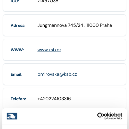
71457038
IČO:
Jungmannova 745/24 , 11000 Praha
Adresa:
www.ksb.cz
WWW:
pmirovska@ksb.cz
Email:
+420224103316
Telefon:
POBOČKY