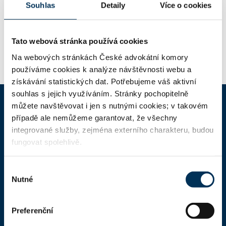
Souhlas
Detaily
Více o cookies
Dělnická 61 , 17000 Praha 7
Adresa:
Tato webová stránka používá cookies
Na webových stránkách České advokátní komory
používáme cookies k analýze návštěvnosti webu a
získávání statistických dat. Potřebujeme váš aktivní
souhlas s jejich využíváním. Stránky pochopitelně
můžete navštěvovat i jen s nutnými cookies; v takovém
případě ale nemůžeme garantovat, že všechny
ČAK
integrované služby, zejména externího charakteru, budou
fungovat spolehlivě.
Domů
Aktuality
Výběr
Nutné
souhlasu
Dokumenty a formuláře
Pro veřejnost
Preferenční
Advokátní deník