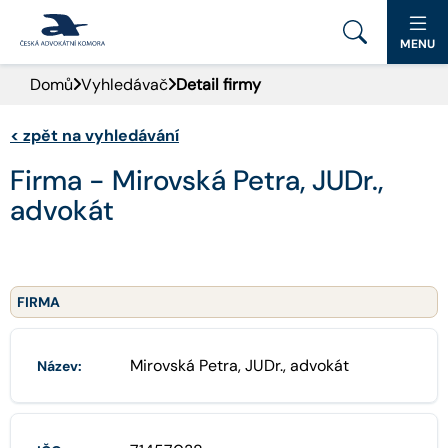
MENU
Domů
Vyhledávač
Detail firmy
PORTÁL ČAK
<
zpět na vyhledávání
DOMŮ
Firma - Mirovská Petra, JUDr.,
AKTUALITY
advokát
DOKUMENTY A FORMULÁŘE
PRO VEŘEJNOST
FIRMA
ADVOKÁTNÍ DENÍK
Mirovská Petra, JUDr., advokát
Název:
KONTAKT