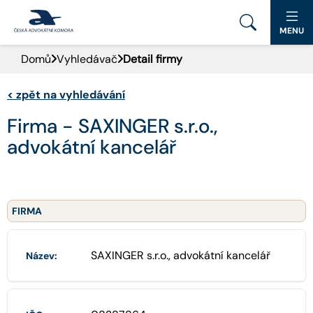
MENU
Domů
Vyhledávač
Detail firmy
PORTÁL ČAK
<
zpět na vyhledávání
DOMŮ
Firma - SAXINGER s.r.o.,
AKTUALITY
advokátní kancelář
DOKUMENTY A FORMULÁŘE
PRO VEŘEJNOST
FIRMA
ADVOKÁTNÍ DENÍK
SAXINGER s.r.o., advokátní kancelář
Název:
KONTAKT