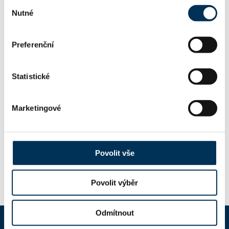
Výběr
Nutné
souhlasu
JUDr. PAVEL TRNKA
Společník:
Preferenční
Stav:
Aktivní
Statistické
KONCIPIENTI
Marketingové
Mgr. JANA JEČMÍNKOVÁ
Koncipient:
Stav:
Aktivní
Povolit vše
Povolit výběr
Odmítnout