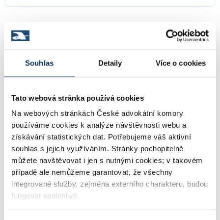
TRVALE SPOLUPRACUJÍCÍ ADVOKÁTI
Souhlas
Detaily
Více o cookies
JUDr. MARTIN ČERNÝ
Společník:
Stav:
Aktivní
Tato webová stránka používá cookies
Na webových stránkách České advokátní komory
Mgr. JAN HUBÁLEK
používáme cookies k analýze návštěvnosti webu a
Společník:
získávání statistických dat. Potřebujeme váš aktivní
Stav:
Aktivní
souhlas s jejich využíváním. Stránky pochopitelně
můžete navštěvovat i jen s nutnými cookies; v takovém
případě ale nemůžeme garantovat, že všechny
integrované služby, zejména externího charakteru, budou
Mgr. Ing. JAN LERCH
Společník:
fungovat spolehlivě.
Stav:
Aktivní