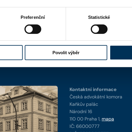
Preferenční
Statistické
Povolit výběr
y
Kontaktní informace
Česká advokátní komora
Kaňkův palác
Národní 16
110 00 Praha 1,
mapa
IČ: 66000777