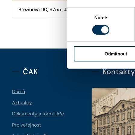
Březinova 110, 67551 Jaroměřice nad Rokytnou
Výběr
Nutné
souhlasu
Odmítnout
ČAK
Kontakt
Domů
Aktuality
Dokumenty a formuláře
Pro veřejnost