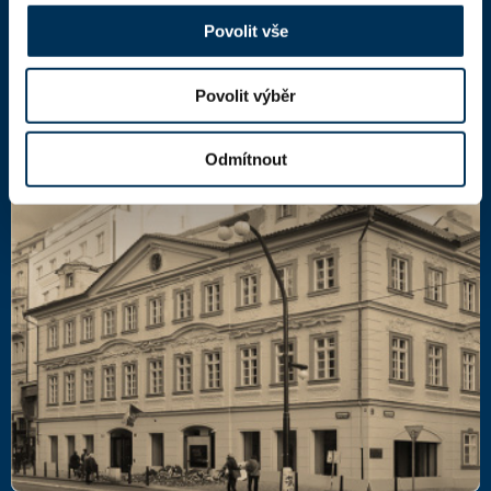
DIČ: CZ66000777
Povolit vše
Povolit výběr
Další kontakty
Odmítnout