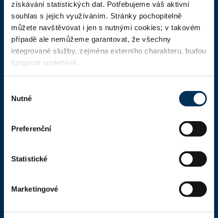
získávání statistických dat. Potřebujeme váš aktivní
Aktuality
souhlas s jejich využíváním. Stránky pochopitelně
Dokumenty a formuláře
můžete navštěvovat i jen s nutnými cookies; v takovém
případě ale nemůžeme garantovat, že všechny
Pro veřejnost
integrované služby, zejména externího charakteru, budou
fungovat spolehlivě.
Advokátní deník
Portál ČAK
Výběr
Nutné
Úřední deska
souhlasu
Preferenční
Kontakty
Kontaktní informace
Statistické
Česká advokátní komora
Kaňkův palác
Marketingové
Národní 16
110 00 Praha 1,
mapa
IČ: 66000777