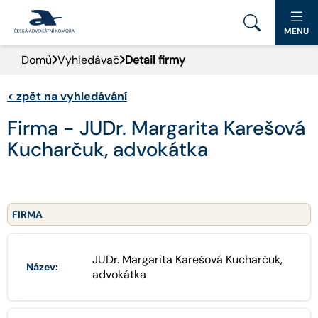
MENU
Domů
Vyhledávač
Detail firmy
PORTÁL ČAK
<
zpět na vyhledávání
DOMŮ
Firma - JUDr. Margarita Karešová
AKTUALITY
Kucharčuk, advokátka
DOKUMENTY A FORMULÁŘE
PRO VEŘEJNOST
FIRMA
ADVOKÁTNÍ DENÍK
JUDr. Margarita Karešová Kucharčuk,
Název:
advokátka
KONTAKT