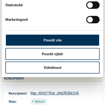
Statistické
Mgr. LUKÁŠ ROTHANZL
Společník:
Marketingové
Stav:
Aktivní
Povolit vše
JUDr. ŠTĚPÁN VENCL, Ph.D.
Společník:
Povolit výběr
Stav:
Aktivní
Odmítnout
KONCIPIENTI
Mgr. KRISTÝNA JINDŘIŠKOVÁ
Koncipient:
Stav:
Aktivní