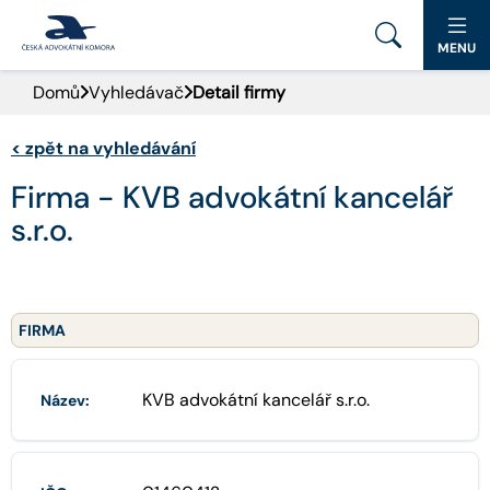
MENU
Domů
Vyhledávač
Detail firmy
PORTÁL ČAK
<
zpět na vyhledávání
DOMŮ
Firma - KVB advokátní kancelář
AKTUALITY
s.r.o.
DOKUMENTY A FORMULÁŘE
PRO VEŘEJNOST
FIRMA
ADVOKÁTNÍ DENÍK
KVB advokátní kancelář s.r.o.
Název:
KONTAKT