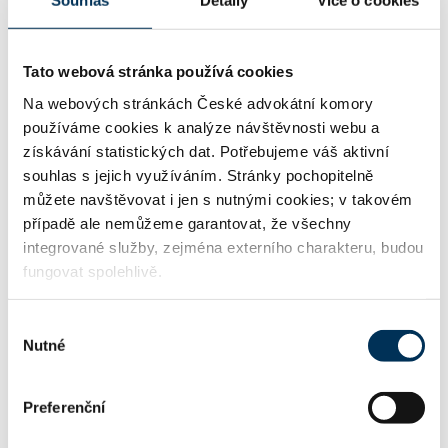
Souhlas
Detaily
Více o cookies
Mgr. PETR MALÍŠEK
Společník:
Stav:
Aktivní
Tato webová stránka používá cookies
Na webových stránkách České advokátní komory
používáme cookies k analýze návštěvnosti webu a
získávání statistických dat. Potřebujeme váš aktivní
Mgr. ZDENĚK MANDÍK
Společník:
souhlas s jejich využíváním. Stránky pochopitelně
Stav:
Aktivní
můžete navštěvovat i jen s nutnými cookies; v takovém
případě ale nemůžeme garantovat, že všechny
integrované služby, zejména externího charakteru, budou
fungovat spolehlivě.
Mgr. ROBIN MLYNÁŘ
Společník:
Stav:
Aktivní
Výběr
Nutné
souhlasu
JUDr. FILIP RIGEL Ph.D.
Společník:
Preferenční
Stav:
Aktivní