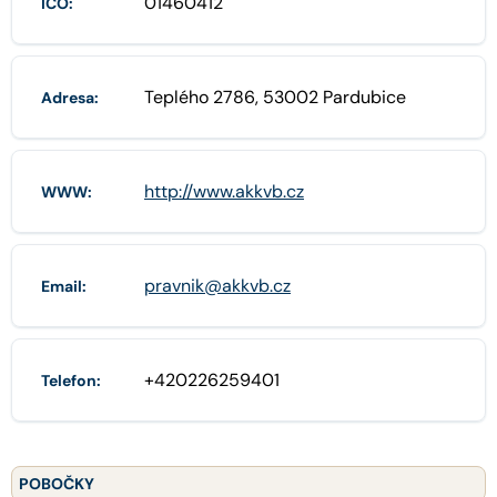
01460412
IČO:
Teplého 2786, 53002 Pardubice
Adresa:
http://www.akkvb.cz
WWW:
pravnik@akkvb.cz
Email:
+420226259401
Telefon:
POBOČKY