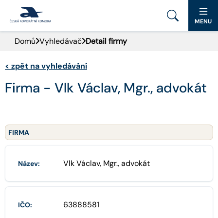
MENU
Domů
Vyhledávač
Detail firmy
PORTÁL ČAK
<
zpět na vyhledávání
DOMŮ
Firma - Vlk Václav, Mgr., advokát
AKTUALITY
DOKUMENTY A FORMULÁŘE
FIRMA
PRO VEŘEJNOST
Vlk Václav, Mgr., advokát
Název:
ADVOKÁTNÍ DENÍK
KONTAKT
63888581
IČO: