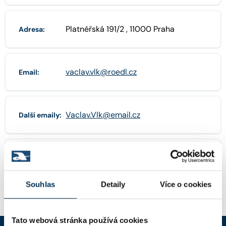
Platnéřská 191/2 , 11000 Praha
Adresa:
vaclav.vlk@roedl.cz
Email:
Vaclav.Vlk@email.cz
Další emaily:
+420725594878
Telefon:
Souhlas
Detaily
Více o cookies
Tato webová stránka používá cookies