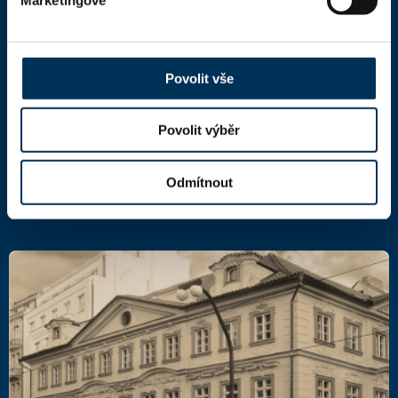
Česká advokátní komora
Kaňkův palác
Národní 16
Povolit vše
110 00 Praha 1,
mapa
IČ: 66000777
DIČ: CZ66000777
Povolit výběr
Odmítnout
Další kontakty