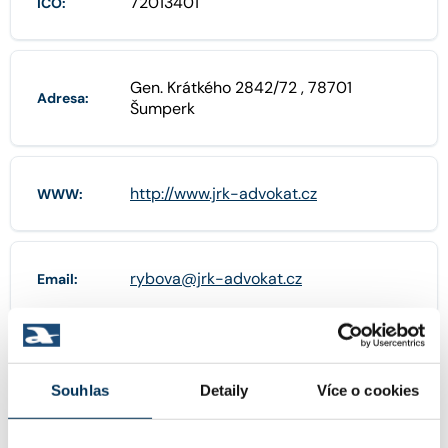
72013401
IČO:
Gen. Krátkého 2842/72 , 78701
Adresa:
Šumperk
http://www.jrk-advokat.cz
WWW:
rybova@jrk-advokat.cz
Email:
+420725543844
Telefon:
Souhlas
Detaily
Více o cookies