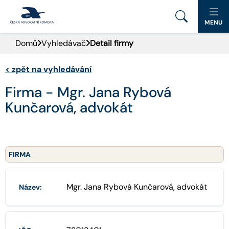
MENU
Domů
Vyhledávač
Detail firmy
PORTÁL ČAK
<
zpět na vyhledávání
DOMŮ
Firma - Mgr. Jana Rybová
AKTUALITY
Kunčarová, advokát
DOKUMENTY A FORMULÁŘE
PRO VEŘEJNOST
FIRMA
ADVOKÁTNÍ DENÍK
Mgr. Jana Rybová Kunčarová, advokát
Název:
KONTAKT