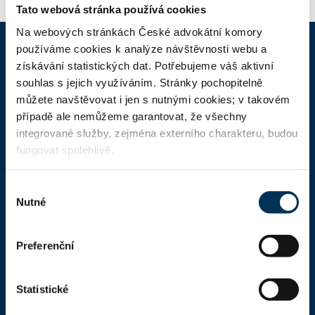
Tato webová stránka používá cookies
Na webových stránkách České advokátní komory
používáme cookies k analýze návštěvnosti webu a
získávání statistických dat. Potřebujeme váš aktivní
ČAK
souhlas s jejich využíváním. Stránky pochopitelně
můžete navštěvovat i jen s nutnými cookies; v takovém
Domů
případě ale nemůžeme garantovat, že všechny
Aktuality
integrované služby, zejména externího charakteru, budou
fungovat spolehlivě.
Dokumenty a formuláře
Pro veřejnost
Výběr
Nutné
souhlasu
Advokátní deník
Portál ČAK
Preferenční
Úřední deska
Statistické
Kontakty