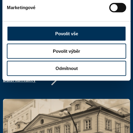
Marketingové
Kontaktní informace
Česká advokátní komora
Kaňkův palác
Povolit vše
Národní 16
110 00 Praha 1,
mapa
IČ: 66000777
Povolit výběr
DIČ: CZ66000777
Odmítnout
Další kontakty